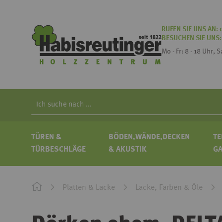
RUFEN SIE UNS AN:
BESUCHEN SIE UNS
Mo - Fr: 8 - 18 Uhr, 
Search
TÜREN &
BÖDEN,WÄNDE,DECKEN
TE
TÜRBESCHLÄGE
& AKUSTIK
G
Platten & Lacke
Lacke, Farben & Öle