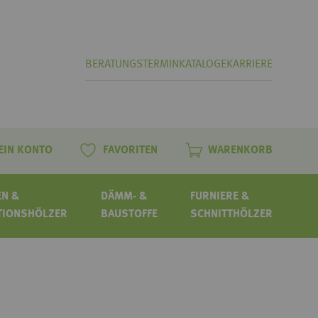
BERATUNGSTERMIN
KATALOGE
KARRIERE
EIN KONTO
FAVORITEN
WARENKORB
N &
DÄMM- &
FURNIERE &
TIONSHÖLZER
BAUSTOFFE
SCHNITTHÖLZER