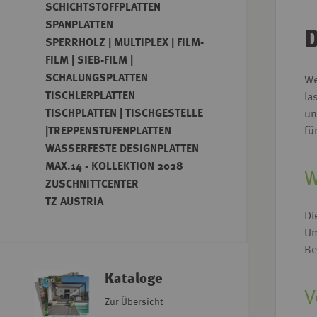
SCHICHTSTOFFPLATTEN
SPANPLATTEN
D
SPERRHOLZ | MULTIPLEX | FILM-
FILM | SIEB-FILM |
SCHALUNGSPLATTEN
We
TISCHLERPLATTEN
la
TISCHPLATTEN | TISCHGESTELLE
un
fü
|TREPPENSTUFENPLATTEN
WASSERFESTE DESIGNPLATTEN
MAX.14 - KOLLEKTION 2028
W
ZUSCHNITTCENTER
TZ AUSTRIA
Di
Um
Be
Kataloge
V
Zur Übersicht