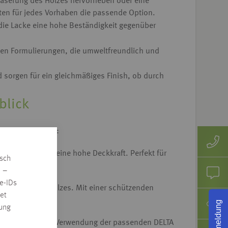
 Maserung des Holzes hervorheben oder eine
ten für jedes Vorhaben die passende Option.
die Lacke eine hohe Beständigkeit gegenüber
rten Formulierungen, die umweltfreundlich und
d sorgen für ein gleichmäßiges Finish, ob durch
blick
ken und Lasuren:
e Farbtiefe und eine hohe Deckkraft. Perfekt für
isch
ld gefragt ist.
n –
e-IDs
 Maserung des Holzes. Mit einer schützenden
et
fähig.
Rückmeldung
rung
mpfehlen wir die Verwendung der passenden DELTA