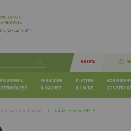
0751 4004-0
:
STANDORTE
Sa: 8.30 - 12.30 Uhr
SALE%
M
Search
RRASSEN &
FASSADEN
PLATTEN
HOBELWARE
ARTENHÖLZER
& DÄCHER
& LACKE
KONSTRUK
Holzbau Oberflächen
Dörken ehem. DELTA