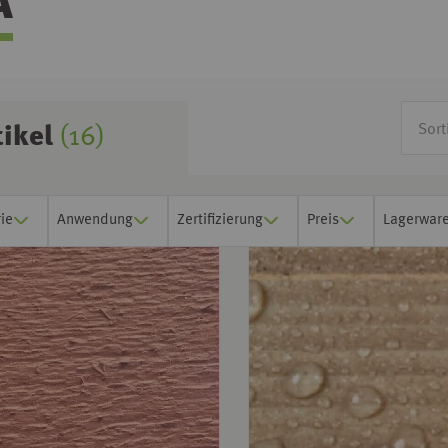
A
tikel
(16)
ie
Anwendung
Zertifizierung
Preis
Lagerwar