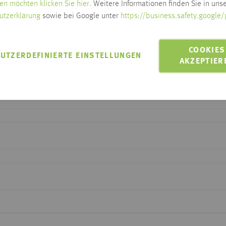
MIT EINEM KLICK
aussuchen
en möchten klicken Sie hier.
Weitere Informationen finden Sie in unse
utzerklärung
sowie bei Google unter
https://business.safety.google/
COOKIES
UTZERDEFINIERTE EINSTELLUNGEN
AKZEPTIER