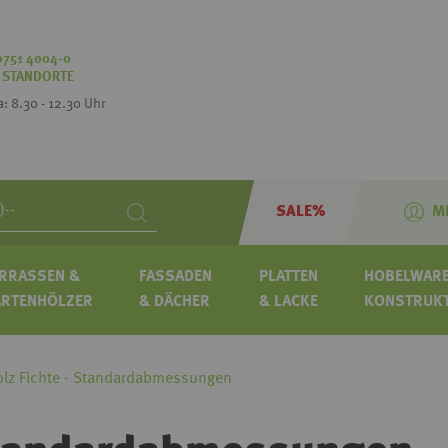
0751 4004-0
:
STANDORTE
Sa: 8.30 - 12.30 Uhr
SALE%
M
Search
RRASSEN &
FASSADEN
PLATTEN
HOBELWARE
ARTENHÖLZER
& DÄCHER
& LACKE
KONSTRUK
lz Fichte - Standardabmessungen