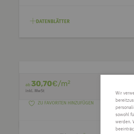
DATENBLÄTTER
30,70
€/m
2
ab
inkl. MwSt
Wir verw
bereitzus
ZU FAVORITEN HINZUFÜGEN
personal
sowohl fü
werden. W
beeinträ