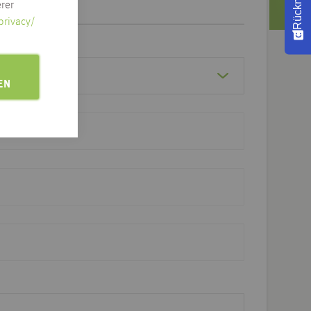
rer
privacy/
EN