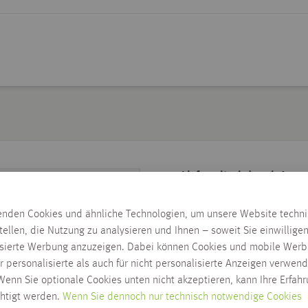
Lieferzeit wird nach Ausw
Zum Ändern der Lieferadresse bitt
enden Cookies und ähnliche Technologien, um unsere Website techn
LIEFERN AN 88250
tellen, die Nutzung zu analysieren und Ihnen – soweit Sie einwillige
Lieferung innerhalb Habis-Geb
isierte Werbung anzuzeigen. Dabei können Cookies und mobile Werb
Click & Collect möglich
r personalisierte als auch für nicht personalisierte Anzeigen verwend
enn Sie optionale Cookies unten nicht akzeptieren, kann Ihre Erfah
chtigt werden.
Wenn Sie dennoch nur technisch notwendige Cookies