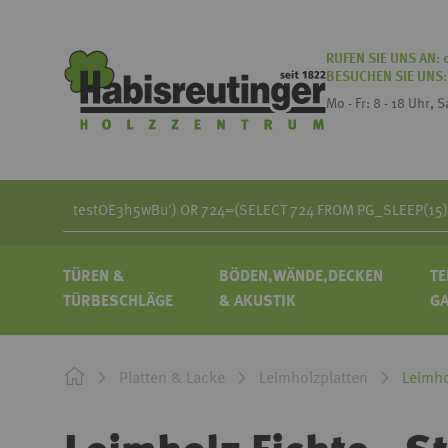
RUFEN SIE UNS AN:
BESUCHEN SIE UNS
Mo - Fr: 8 - 18 Uhr, 
Search
TÜREN &
BÖDEN,WÄNDE,DECKEN
TE
TÜRBESCHLÄGE
& AKUSTIK
G
Platten & Lacke
Leimholzplatten
Leimho