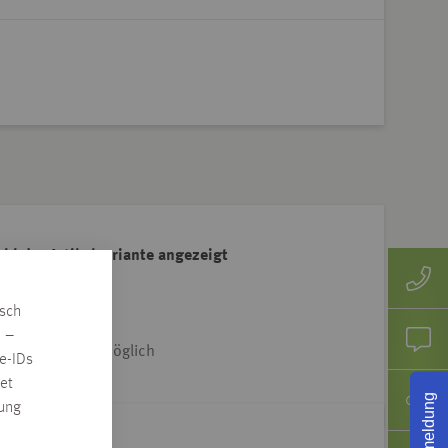
ahl der Artikelvariante angezeigt
e Adresse klicken
isch
n –
iet & Dtl.-weit möglich
e-IDs
et
Rückmeldung
rung