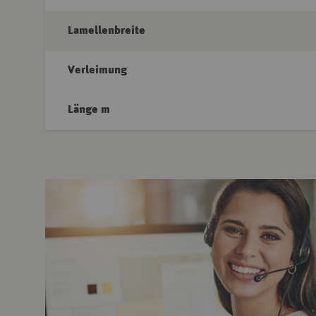
Lamellenbreite
Verleimung
Länge m