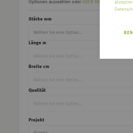
Optionen auswählen oder
ÜBER DIE KREUZTABELLE 
akzeptier
Datensch
Stärke mm
BEN
Länge m
Breite cm
Qualität
Projekt