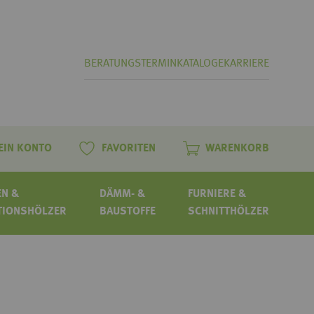
BERATUNGSTERMIN
KATALOGE
KARRIERE
EIN KONTO
FAVORITEN
WARENKORB
N &
DÄMM- &
FURNIERE &
TIONSHÖLZER
BAUSTOFFE
SCHNITTHÖLZER