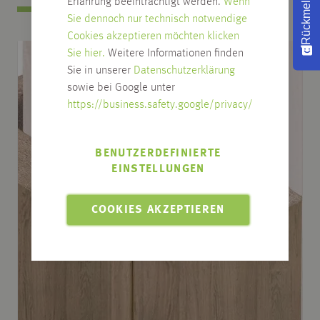
Rückmeldung
Erfahrung beeinträchtigt werden.
Wenn
Sie dennoch nur technisch notwendige
Cookies akzeptieren möchten klicken
Sie hier.
Weitere Informationen finden
Sie in unserer
Datenschutzerklärung
sowie bei Google unter
https://business.safety.google/privacy/
BENUTZERDEFINIERTE
EINSTELLUNGEN
COOKIES AKZEPTIEREN