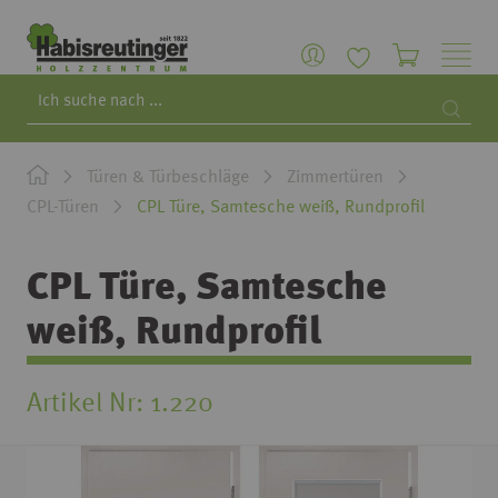
Search
Searc
Türen & Türbeschläge
Zimmertüren
CPL-Türen
CPL Türe, Samtesche weiß, Rundprofil
CPL Türe, Samtesche
weiß, Rundprofil
Artikel Nr
1.220
Zum
Ende