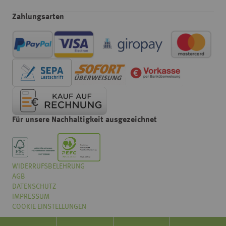
Zahlungsarten
Für unsere Nachhaltigkeit ausgezeichnet
WIDERRUFSBELEHRUNG
Wählen
Wie würden Sie unseren Onlineshop bewerten?
AGB
Sie
eine
DATENSCHUTZ
Option
IMPRESSUM
von
COOKIE EINSTELLUNGEN
Überhaupt nicht gut
Sehr gut
1