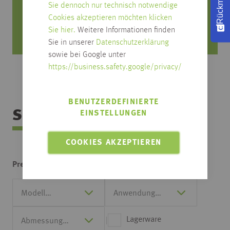
Sie dennoch nur technisch notwendige
Cookies akzeptieren möchten klicken
Mo. bis Fr. von 8 Uhr bis 18 Uhr
Sie hier.
Weitere Informationen finden
Samstag von 08:30 bis 12:30 Uhr
Sie in unserer
Datenschutzerklärung
sowie bei Google unter
https://business.safety.google/privacy/
BENUTZERDEFINIERTE
Sortimentsübersicht
EINSTELLUNGEN
COOKIES AKZEPTIEREN
von
bis
Preis:
Lagerware