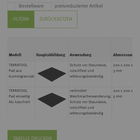
Bestellware
preisreduzierter Artikel
FILTERN
ZURÜCKSETZEN
P
i
Modell
Hauptabbildung
Anwendung
Abmessung
€
2
TERRATOOL
Schutz vor Staunässe,
200 x 200 x
Pad aus
rutschfest und
3 mm
Gummigranulat
witterungsbeständig
4
TERRATOOL
verhindert
200 x 200 x
Pad einseitig
Weichmacherwanderung,
5 mm
Alu kaschiert
Schutz vor Staunässe,
rutschfest und
witterungsbeständig
TABELLE DRUCKEN