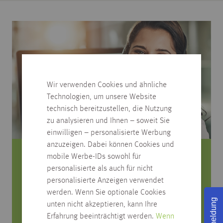
Wir verwenden Cookies und ähnliche
Technologien, um unsere Website
technisch bereitzustellen, die Nutzung
zu analysieren und Ihnen – soweit Sie
einwilligen – personalisierte Werbung
anzuzeigen. Dabei können Cookies und
mobile Werbe-IDs sowohl für
Sie haben Fragen zum Produkt?
personalisierte als auch für nicht
personalisierte Anzeigen verwendet
Rufen Sie uns an, wir beraten Sie gerne!
werden. Wenn Sie optionale Cookies
Rückmeldung
unten nicht akzeptieren, kann Ihre
0751/4004-545
Erfahrung beeinträchtigt werden.
Wenn
produktfrage@habisreutinger.de