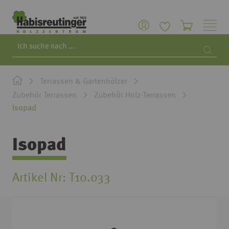
Search
Searc
Terrassen & Gartenhölzer
Zubehör Terrassen
Zubehör Holz-Terrassen
Isopad
Isopad
Artikel Nr
T10.033
Zum
Ende
der