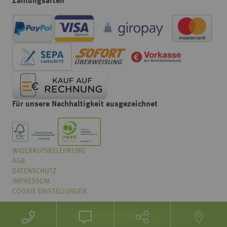
Zahlungsarten
Für unsere Nachhaltigkeit ausgezeichnet
WIDERRUFSBELEHRUNG
Wählen
Wie würden Sie unseren Onlineshop bewerten?
AGB
Sie
eine
DATENSCHUTZ
Option
IMPRESSUM
von
COOKIE EINSTELLUNGEN
Überhaupt nicht gut
Sehr gut
1
bis
Weiter
5