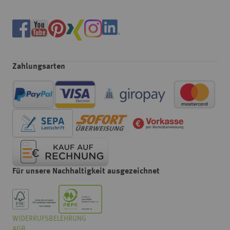
Zahlungsarten
Für unsere Nachhaltigkeit ausgezeichnet
WIDERRUFSBELEHRUNG
Wählen
Wie würden Sie unseren Onlineshop bewerten?
AGB