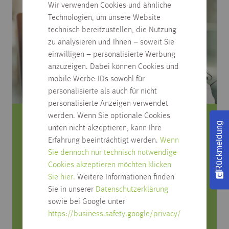
Wir verwenden Cookies und ähnliche
Technologien, um unsere Website
technisch bereitzustellen, die Nutzung
zu analysieren und Ihnen – soweit Sie
einwilligen – personalisierte Werbung
anzuzeigen. Dabei können Cookies und
mobile Werbe-IDs sowohl für
personalisierte als auch für nicht
personalisierte Anzeigen verwendet
werden. Wenn Sie optionale Cookies
Rückmeldung
Sie haben Fragen zum Produkt?
unten nicht akzeptieren, kann Ihre
Erfahrung beeinträchtigt werden.
Wenn
Rufen Sie uns an, wir beraten Sie gerne!
Sie dennoch nur technisch notwendige
Cookies akzeptieren möchten klicken
0751/4004-545
Sie hier.
Weitere Informationen finden
produktfrage@habisreutinger.de
Sie in unserer
Datenschutzerklärung
sowie bei Google unter
Mo. bis Fr. von 8 Uhr bis 18 Uhr
https://business.safety.google/privacy/
Samstag von 08:30 bis 12:30 Uhr