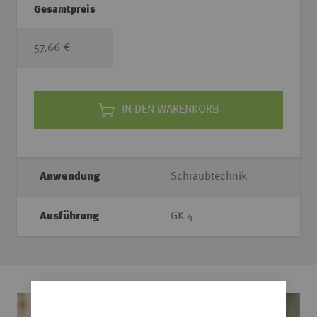
Gesamtpreis
57,66 €
IN DEN WARENKORB
Anwendung
Schraubtechnik
Ausführung
GK 4