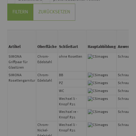
FILTERN
ZURÜCKSETZEN
Artikel
Oberfläche
Schließart
Hauptabbildung
Anwendu
SIMONA
Chrom-
ohne Rosetten
Schraubtec
Griffpaar für
Edelstahl
Glastüren
SIMONA
Chrom-
BB
Schraubtec
Rosettengarnitur
Edelstahl
PZ
Schraubtec
WC
Schraubtec
Wechsel li -
Schraubtec
Knopf R21
Wechsel re -
Schraubtec
Knopf R21
Chrom-
Wechsel li -
Schraubtec
Nickel-
Knopf R21