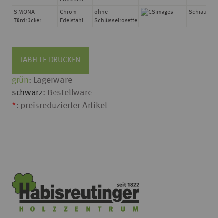
Edelstahl
SIMONA
Chrom-
ohne
Schraubtec
Türdrücker
Edelstahl
Schlüsselrosette
TABELLE DRUCKEN
grün
: Lagerware
schwarz
: Bestellware
*
: preisreduzierter Artikel