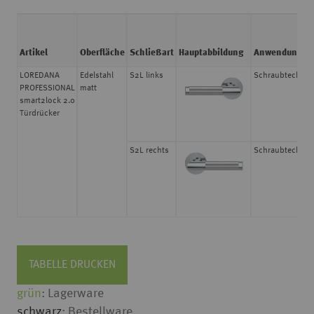
Artikel
Oberfläche
Schließart
Hauptabbildung
Anwendung
LOREDANA
Edelstahl
S2L links
Schraubtechnik
PROFESSIONAL
matt
smart2lock 2.0
Türdrücker
S2L rechts
Schraubtechnik
TABELLE DRUCKEN
grün
: Lagerware
schwarz
: Bestellware