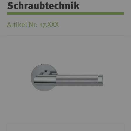
Schraubtechnik
Artikel Nr
17.XXX
Zum
Ende
der
Bildgalerie
springen
Zum