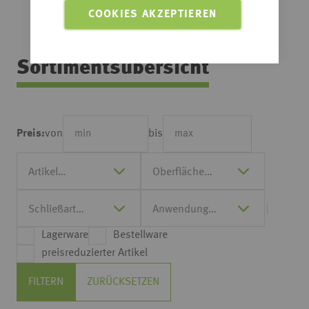
COOKIES AKZEPTIEREN
Sortimentsübersicht
von
bis
Preis:
Lagerware
Bestellware
preisreduzierter Artikel
FILTERN
ZURÜCKSETZEN