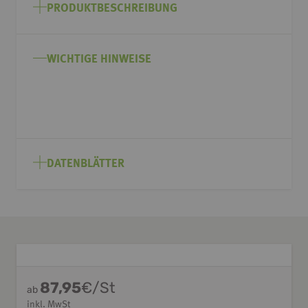
Anfang
PRODUKTBESCHREIBUNG
der
Bildgalerie
springen
WICHTIGE HINWEISE
DATENBLÄTTER
87,95
€/St
ab
inkl. MwSt