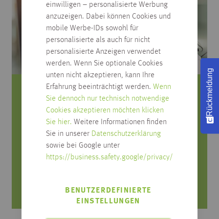
einwilligen – personalisierte Werbung
anzuzeigen. Dabei können Cookies und
mobile Werbe-IDs sowohl für
personalisierte als auch für nicht
personalisierte Anzeigen verwendet
werden. Wenn Sie optionale Cookies
Rückmeldung
unten nicht akzeptieren, kann Ihre
Erfahrung beeinträchtigt werden.
Wenn
Sie haben Fragen zum Produkt?
Sie dennoch nur technisch notwendige
Cookies akzeptieren möchten klicken
Rufen Sie uns an, wir beraten Sie gerne!
Sie hier.
Weitere Informationen finden
Sie in unserer
Datenschutzerklärung
0751/4004-545
sowie bei Google unter
produktfrage@habisreutinger.de
https://business.safety.google/privacy/
Mo. bis Fr. von 8 Uhr bis 18 Uhr
Samstag von 08:30 bis 12:30 Uhr
BENUTZERDEFINIERTE
EINSTELLUNGEN