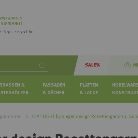
0751 4004-0
:
STANDORTE
Sa: 8.30 - 12.30 Uhr
SALE%
M
Search
RRASSEN &
FASSADEN
PLATTEN
HOBELWARE
ARTENHÖLZER
& DÄCHER
& LACKE
KONSTRUK
garnituren
LEAF LIGHT by sieger design Rosettengarnitur, Sc