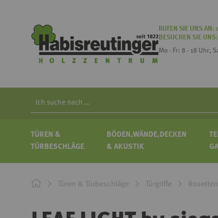
RUFEN SIE UNS AN:
BESUCHEN SIE UNS
Mo - Fr: 8 - 18 Uhr, 
Search
TÜREN &
BÖDEN,WÄNDE,DECKEN
TE
TÜRBESCHLÄGE
& AKUSTIK
G
Türen & Türbeschläge
Türgriffe
Rosetten