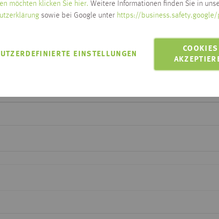
en möchten klicken Sie hier.
Weitere Informationen finden Sie in unse
Zum Ändern der Lieferadresse bitt
utzerklärung
sowie bei Google unter
https://business.safety.google/
LIEFERN AN 88250
Lieferung innerhalb Habis-Geb
COOKIES
Click & Collect möglich
UTZERDEFINIERTE EINSTELLUNGEN
AKZEPTIER
MIT EINEM KLICK
aussuchen