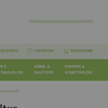
BERATUNGSTERMIN
KATALOGE
KARRIERE
EIN KONTO
FAVORITEN
WARENKORB
N &
DÄMM- &
FURNIERE &
TIONSHÖLZER
BAUSTOFFE
SCHNITTHÖLZER
hraubtechnik