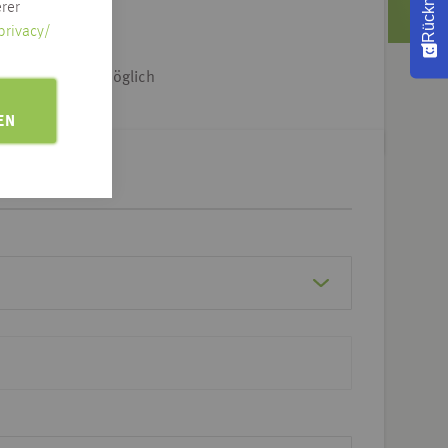
rer
e Adresse klicken
privacy/
iet & Dtl.-weit möglich
EN