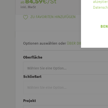
84,59
€/St
akzeptier
ab
inkl. MwSt
Datensch
ZU FAVORITEN HINZUFÜGEN
BEN
Optionen auswählen oder
ÜBER DIE KREUZTABELLE 
Oberfläche
Schließart
Projekt