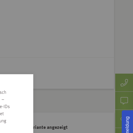
isch
n –
e-IDs
et
Rückmeldung
rung
ahl der Artikelvariante angezeigt