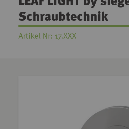
LEAF LIGHT by sieg
Schraubtechnik
Artikel Nr
17.XXX
Zum
Ende
der
Bildgalerie
springen