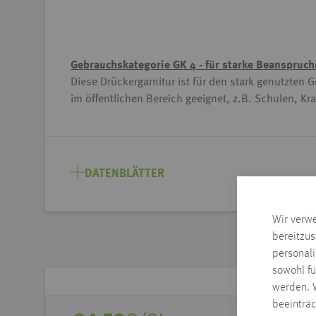
Gebrauchskategorie GK 4 - für starke Beanspruc
Diese Drückergarnitur ist für den stark genutzten 
im öffentlichen Bereich geeignet, z.B. Schulen, K
DATENBLÄTTER
Wir verw
bereitzus
personal
sowohl fü
werden. W
beeinträ