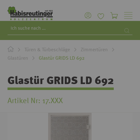
Search
Searc
Türen & Türbeschläge
Zimmertüren
Glastüren
Glastür GRIDS LD 692
Glastür GRIDS LD 692
Artikel Nr
17.XXX
Zum
Ende
der
Bildgalerie