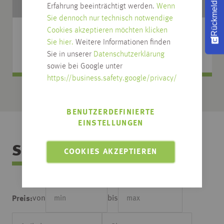
Rückmeldung
Erfahrung beeinträchtigt werden.
Wenn
Sie dennoch nur technisch notwendige
Cookies akzeptieren möchten klicken
GLASTÜRBESCHLÄGE
Sie hier.
Weitere Informationen finden
Sie in unserer
Datenschutzerklärung
sowie bei Google unter
https://business.safety.google/privacy/
BENUTZERDEFINIERTE
EINSTELLUNGEN
Sortimentsübersicht
COOKIES AKZEPTIEREN
von
bis
Preis: