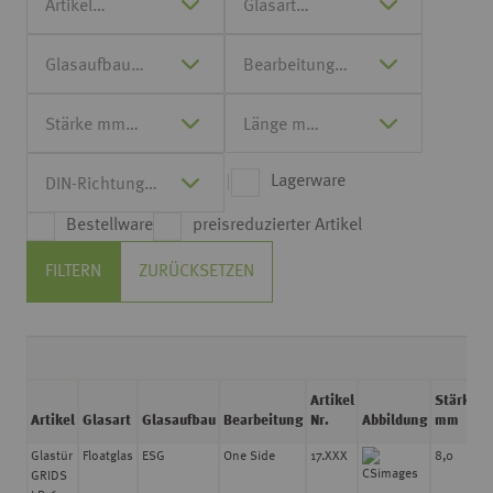
Lagerware
Bestellware
preisreduzierter Artikel
FILTERN
ZURÜCKSETZEN
Artikel
Stärke
L
Artikel
Glasart
Glasaufbau
Bearbeitung
Nr.
Abbildung
mm
Glastür
Floatglas
ESG
One Side
17.XXX
8,0
1
GRIDS