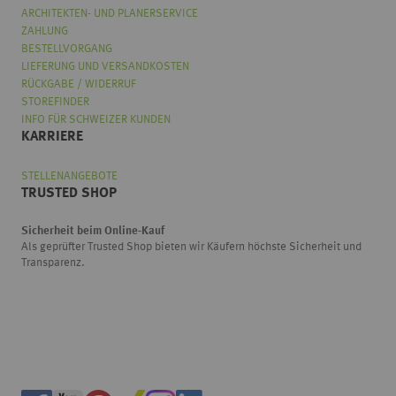
ARCHITEKTEN- UND PLANERSERVICE
ZAHLUNG
BESTELLVORGANG
LIEFERUNG UND VERSANDKOSTEN
RÜCKGABE / WIDERRUF
STOREFINDER
INFO FÜR SCHWEIZER KUNDEN
KARRIERE
STELLENANGEBOTE
TRUSTED SHOP
Sicherheit beim Online-Kauf
Als geprüfter Trusted Shop bieten wir Käufern höchste Sicherheit und
Transparenz.
Wählen
Wie würden Sie unseren Onlineshop bewerten?
Sie
eine
Option
von
Überhaupt nicht gut
Sehr gut