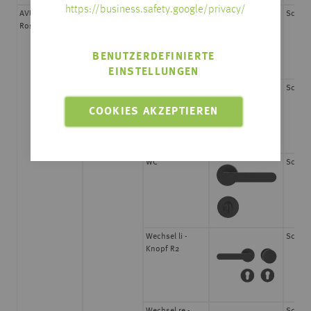
https://business.safety.google/privacy/
AVUS
graphitschwarz
BB
Schrau
Rosettengarnitur
BENUTZERDEFINIERTE
EINSTELLUNGEN
PZ
Schrau
COOKIES AKZEPTIEREN
WC
Schrau
Wechsel li -
Schrau
Knopf R2