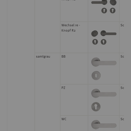
Wechsel re -
Schrau
Knopf R2
samtgrau
BB
Schrau
PZ
Schrau
WC
Schrau