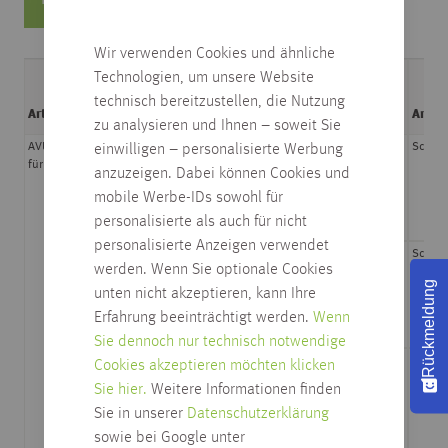
FILTERN
ZURÜCKSETZEN
Wir verwenden Cookies und ähnliche
Technologien, um unsere Website
technisch bereitzustellen, die Nutzung
Artikel
Oberfläche
Schließart
Hauptabbildung
Anwe
zu analysieren und Ihnen – soweit Sie
AVUS Griffpaar
graphitschwarz
ohne Rosetten
Schrau
einwilligen – personalisierte Werbung
für Glastüren
anzuzeigen. Dabei können Cookies und
mobile Werbe-IDs sowohl für
personalisierte als auch für nicht
personalisierte Anzeigen verwendet
kaschmirgrau
ohne Rosetten
Schrau
werden. Wenn Sie optionale Cookies
Rückmeldung
unten nicht akzeptieren, kann Ihre
Erfahrung beeinträchtigt werden.
Wenn
Sie dennoch nur technisch notwendige
samtgrau
ohne Rosetten
Schrau
Cookies akzeptieren möchten klicken
Sie hier.
Weitere Informationen finden
Sie in unserer
Datenschutzerklärung
sowie bei Google unter