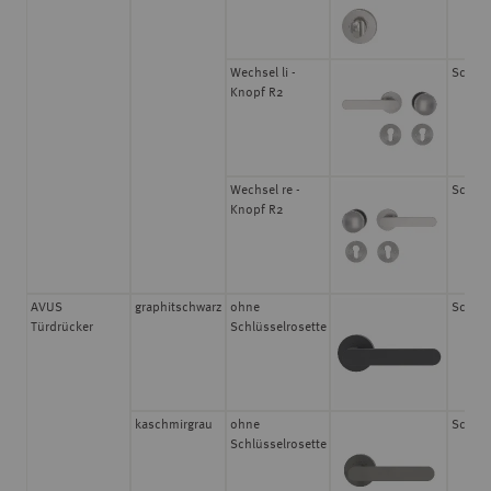
Wechsel li -
Schrau
Knopf R2
Wechsel re -
Schrau
Knopf R2
AVUS
graphitschwarz
ohne
Schrau
Türdrücker
Schlüsselrosette
kaschmirgrau
ohne
Schrau
Schlüsselrosette