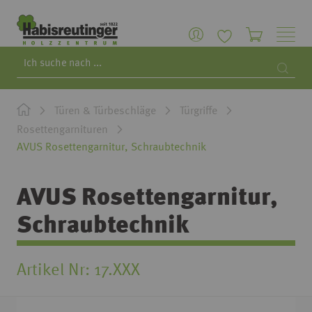
Search
Searc
Türen & Türbeschläge
Türgriffe
Rosettengarnituren
AVUS Rosettengarnitur, Schraubtechnik
AVUS Rosettengarnitur,
Schraubtechnik
Artikel Nr
17.XXX
Zum