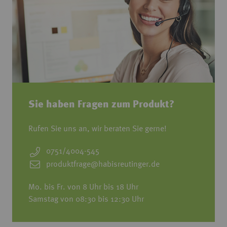
Sie haben Fragen zum Produkt?
Rufen Sie uns an, wir beraten Sie gerne!
0751/4004-545
produktfrage@habisreutinger.de
Mo. bis Fr. von 8 Uhr bis 18 Uhr
Samstag von 08:30 bis 12:30 Uhr