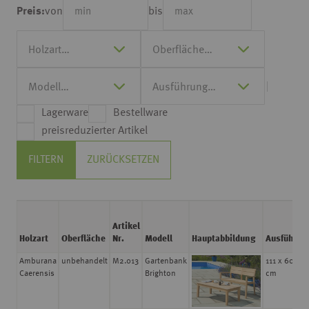
von
bis
Preis:
Lagerware
Bestellware
preisreduzierter Artikel
FILTERN
ZURÜCKSETZEN
Artikel
Holzart
Oberfläche
Nr.
Modell
Hauptabbildung
Ausführun
Amburana
unbehandelt
M2.013
Gartenbank
111 x 60 x 8
Caerensis
Brighton
cm