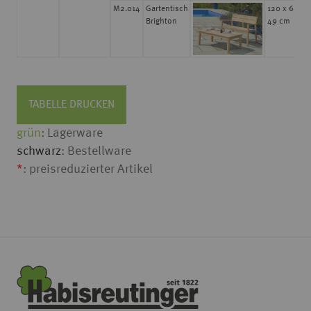
M2.014
Gartentisch
120 x 69 x
Brighton
49 cm
TABELLE DRUCKEN
grün
: Lagerware
schwarz
: Bestellware
*
: preisreduzierter Artikel