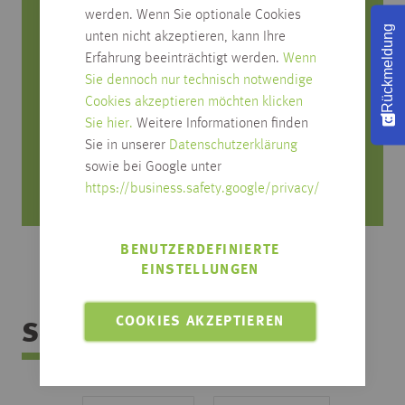
werden. Wenn Sie optionale Cookies
Sie haben Fragen zum Produkt?
Rückmeldung
unten nicht akzeptieren, kann Ihre
Erfahrung beeinträchtigt werden.
Wenn
Rufen Sie uns an, wir beraten Sie gerne!
Sie dennoch nur technisch notwendige
0751/4004-545
Cookies akzeptieren möchten klicken
Sie hier.
Weitere Informationen finden
produktfrage@habisreutinger.de
Sie in unserer
Datenschutzerklärung
Mo. bis Fr. von 8 Uhr bis 18 Uhr
sowie bei Google unter
Samstag von 08:30 bis 12:30 Uhr
https://business.safety.google/privacy/
BENUTZERDEFINIERTE
EINSTELLUNGEN
COOKIES AKZEPTIEREN
Sortimentsübersicht