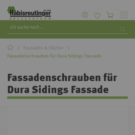
Search
Searc
Fassaden & Dächer
Fassadenschrauben für Dura Sidings Fassade
Fassadenschrauben für
Dura Sidings Fassade
Zum
Ende
der
Bildgalerie