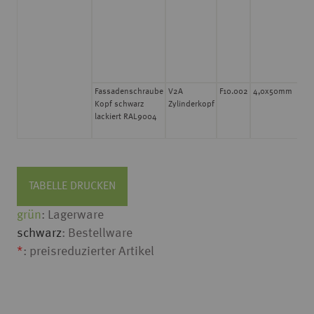
m
Sp
5
S
m
Sp
Fassadenschraube
V2A
F10.002
4,0x50mm
5
Kopf schwarz
Zylinderkopf
S
lackiert RAL9004
m
Sp
TABELLE DRUCKEN
grün
: Lagerware
schwarz
: Bestellware
*
: preisreduzierter Artikel