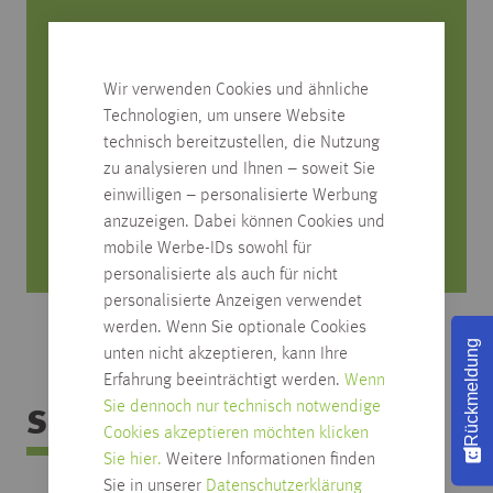
Sie haben Fragen zum Produkt?
Wir verwenden Cookies und ähnliche
Rufen Sie uns an, wir beraten Sie gerne!
Technologien, um unsere Website
0751/4004-545
technisch bereitzustellen, die Nutzung
produktfrage@habisreutinger.de
zu analysieren und Ihnen – soweit Sie
einwilligen – personalisierte Werbung
Mo. bis Fr. von 8 Uhr bis 18 Uhr
anzuzeigen. Dabei können Cookies und
Samstag von 08:30 bis 12:30 Uhr
mobile Werbe-IDs sowohl für
personalisierte als auch für nicht
personalisierte Anzeigen verwendet
werden. Wenn Sie optionale Cookies
Rückmeldung
unten nicht akzeptieren, kann Ihre
Erfahrung beeinträchtigt werden.
Wenn
Sie dennoch nur technisch notwendige
Sortimentsübersicht
Cookies akzeptieren möchten klicken
Sie hier.
Weitere Informationen finden
Sie in unserer
Datenschutzerklärung