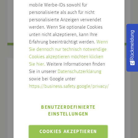
seitig im Spray-Brush-Verfahren
mobile Werbe-IDs sowohl für
verschiedene Farbtöne und Abmessungen
personalisierte als auch für nicht
personalisierte Anzeigen verwendet
51,49
€
ab
/
m
2
werden. Wenn Sie optionale Cookies
Rückmeldung
unten nicht akzeptieren, kann Ihre
Erfahrung beeinträchtigt werden.
Wenn
Sie dennoch nur technisch notwendige
Cookies akzeptieren möchten klicken
Sie hier.
Weitere Informationen finden
Sie in unserer
Datenschutzerklärung
sowie bei Google unter
https://business.safety.google/privacy/
BENUTZERDEFINIERTE
EINSTELLUNGEN
COOKIES AKZEPTIEREN