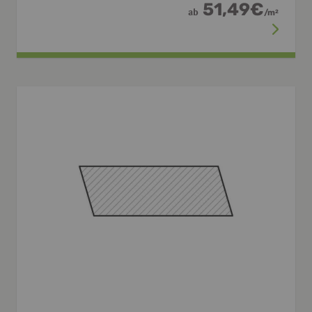
51,49
€
ab
/
m
2