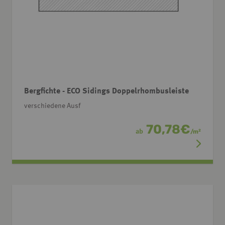
Bergfichte - ECO Sidings Doppelrhombusleiste
verschiedene Ausf
70,78
€
ab
/
m
2