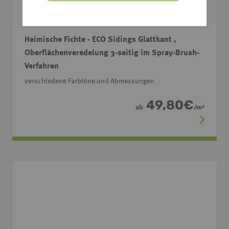
Heimische Fichte - ECO Sidings Glattkant ,
Oberflächenveredelung 3-seitig im Spray-Brush-
Verfahren
verschiedene Farbtöne und Abmessungen
49,80
€
ab
/
m
2