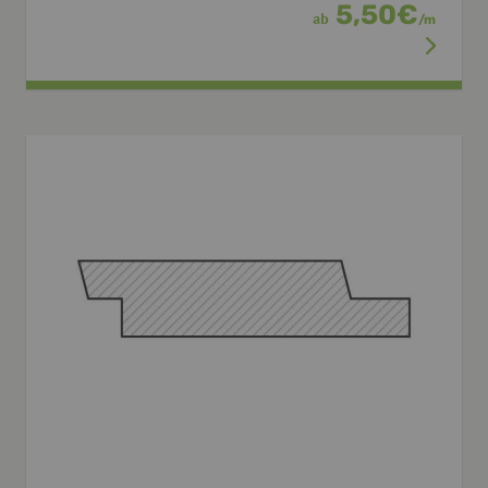
5,50
€
ab
/
m