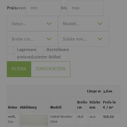
von
bis
Preis:
Lagerware
Bestellware
preisreduzierter Artikel
FILTERN
ZURÜCKSETZEN
Länge m
3,600
Breite
Stärke
Preis in
Dekor
Abbildung
Modell
cm
mm
€ / m²
108,05
weiß,
Cedral Struktur
18,8
12,0
C01
Click