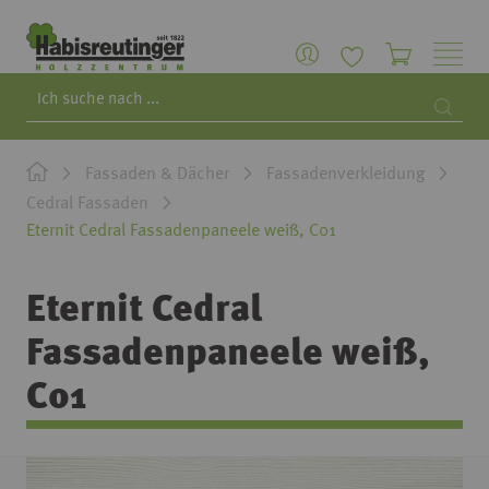
Search
Searc
Fassaden & Dächer
Fassadenverkleidung
Cedral Fassaden
Eternit Cedral Fassadenpaneele weiß, C01
Eternit Cedral
Fassadenpaneele weiß,
C01
Zum