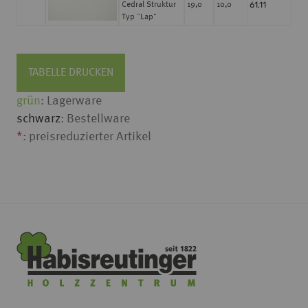
61,11
Cedral Struktur
19,0
10,0
Typ "Lap"
TABELLE DRUCKEN
grün
: Lagerware
schwarz
: Bestellware
*
: preisreduzierter Artikel