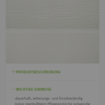
Ende
der
Bildgalerie
springen
Zum
Anfang
PRODUKTBESCHREIBUNG
der
Bildgalerie
springen
WICHTIGE HINWEISE
-dauerhaft, witterungs- und frostbeständig
-keine regelmäßigen Pflegeanstriche notwendig