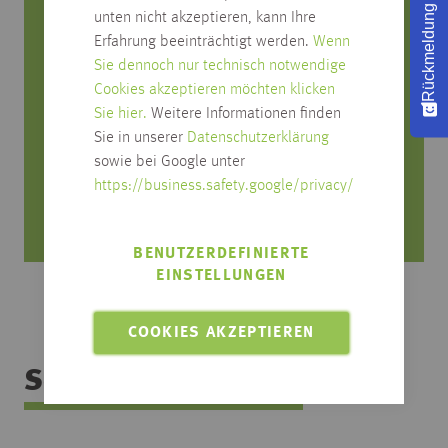
Rückmeldung
unten nicht akzeptieren, kann Ihre
Sie haben Fragen zum Produkt?
Erfahrung beeinträchtigt werden.
Wenn
Sie dennoch nur technisch notwendige
Rufen Sie uns an, wir beraten Sie gerne!
Cookies akzeptieren möchten klicken
Sie hier.
Weitere Informationen finden
0751/4004-545
Sie in unserer
Datenschutzerklärung
produktfrage@habisreutinger.de
sowie bei Google unter
https://business.safety.google/privacy/
Mo. bis Fr. von 8 Uhr bis 18 Uhr
Samstag von 08:30 bis 12:30 Uhr
BENUTZERDEFINIERTE
EINSTELLUNGEN
COOKIES AKZEPTIEREN
Sortimentsübersicht