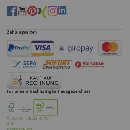
Zahlungsarten
Für unsere Nachhaltigkeit ausgezeichnet
WIDERRUFSBELEHRUNG
Wählen
Wie würden Sie unseren Onlineshop bewerten?
AGB
Sie