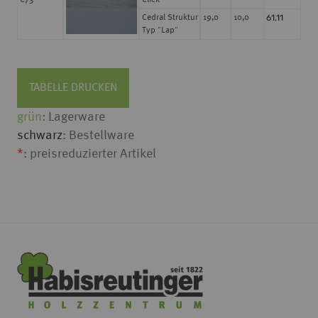
C73
Click
61,11
Cedral Struktur
19,0
10,0
Typ "Lap"
TABELLE DRUCKEN
grün
: Lagerware
schwarz
: Bestellware
*
: preisreduzierter Artikel