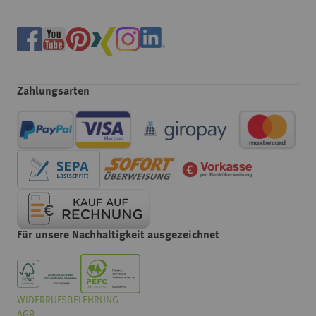
Zahlungsarten
Für unsere Nachhaltigkeit ausgezeichnet
WIDERRUFSBELEHRUNG
Wählen
Wie würden Sie unseren Onlineshop bewerten?
AGB