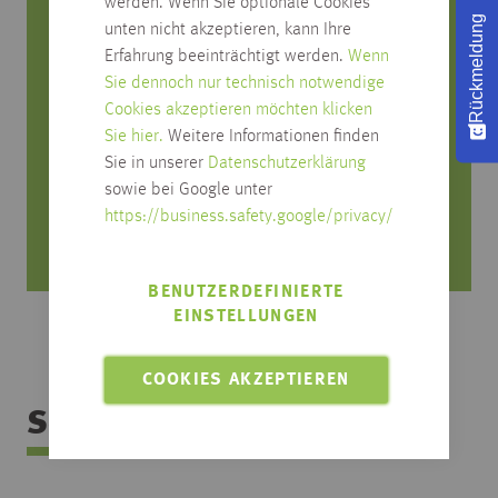
werden. Wenn Sie optionale Cookies
Rückmeldung
unten nicht akzeptieren, kann Ihre
Sie haben Fragen zum Produkt?
Erfahrung beeinträchtigt werden.
Wenn
Sie dennoch nur technisch notwendige
Rufen Sie uns an, wir beraten Sie gerne!
Cookies akzeptieren möchten klicken
Sie hier.
Weitere Informationen finden
0751/4004-545
Sie in unserer
Datenschutzerklärung
produktfrage@habisreutinger.de
sowie bei Google unter
Mo. bis Fr. von 8 Uhr bis 18 Uhr
https://business.safety.google/privacy/
Samstag von 08:30 bis 12:30 Uhr
BENUTZERDEFINIERTE
EINSTELLUNGEN
COOKIES AKZEPTIEREN
Sortimentsübersicht