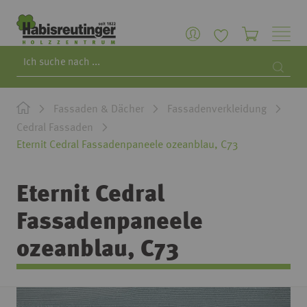
Search
Searc
Fassaden & Dächer
Fassadenverkleidung
Cedral Fassaden
Eternit Cedral Fassadenpaneele ozeanblau, C73
Eternit Cedral
Fassadenpaneele
ozeanblau, C73
Zum