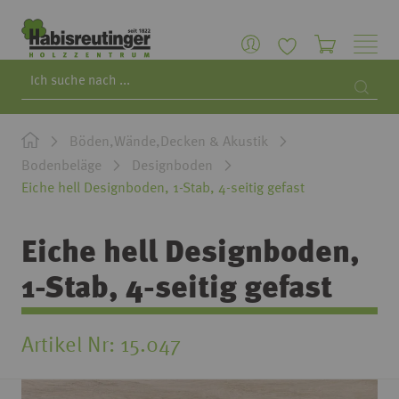
Search
Searc
Böden,Wände,Decken & Akustik
Bodenbeläge
Designboden
Eiche hell Designboden, 1-Stab, 4-seitig gefast
Eiche hell Designboden,
1-Stab, 4-seitig gefast
Artikel Nr
15.047
Zum