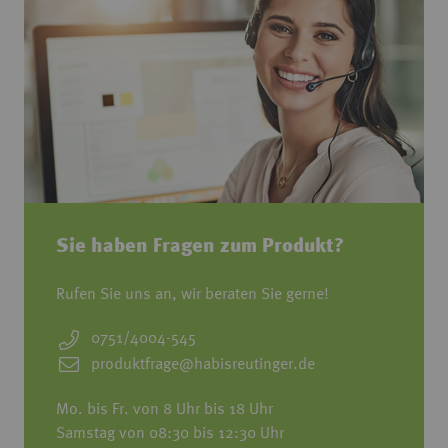
Sie haben Fragen zum Produkt?
Rufen Sie uns an, wir beraten Sie gerne!
0751/4004-545
produktfrage@habisreutinger.de
Mo. bis Fr. von 8 Uhr bis 18 Uhr
Samstag von 08:30 bis 12:30 Uhr