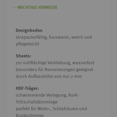
Bildgalerie
springen
WICHTIGE HINWEISE
Designboden
strapazierfähig, fusswarm, weich und
pflegeleicht
Sheets:
zur vollflächige Verklebung, wasserfest
besonders für Renovierungen geeignet
durch Aufbauhöhe von nur 2 mm
HDF-Träger:
schwimmende Verlegung, Kork-
Trittschalldämmlage
perfekt für Wohn-, Schlafräume und
Kinderzimmer