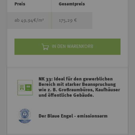
Preis
Gesamtpreis
2
ab
49,94
€/m
175,29 €
IN DEN WARENKORB
NK 33: Ideal für den gewerblichen
Bereich mit starker Beanspruchung
wie z. B. Großraumbüros, Kaufhäuser
und öffentliche Gebäude.
Der Blaue Engel - emissionsarm