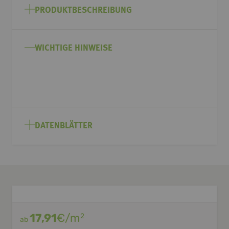
Anfang
PRODUKTBESCHREIBUNG
der
Bildgalerie
springen
WICHTIGE HINWEISE
DATENBLÄTTER
17,91
€/m
2
ab