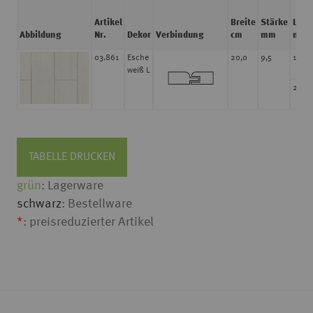
Artikel
Breite
Stärke
Läng
Abbildung
Nr.
Dekor
Verbindung
cm
mm
m
03.861
Esche
20,0
9,5
1,280
weiß L
2,60
TABELLE DRUCKEN
grün
: Lagerware
schwarz
: Bestellware
*
: preisreduzierter Artikel