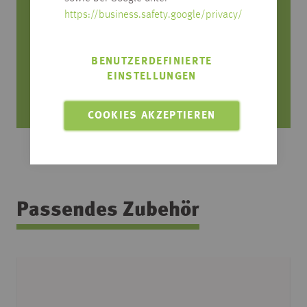
Rufen Sie uns an, wir beraten Sie gerne!
https://business.safety.google/privacy/
0751/4004-545
produktfrage@habisreutinger.de
BENUTZERDEFINIERTE
EINSTELLUNGEN
Mo. bis Fr. von 8 Uhr bis 18 Uhr
Samstag von 08:30 bis 12:30 Uhr
COOKIES AKZEPTIEREN
Passendes Zubehör