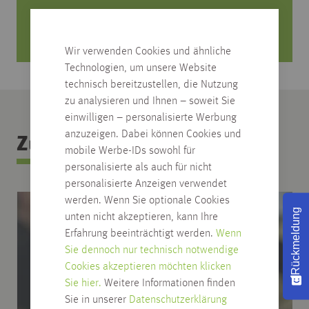
Mo. bis Fr. von 8 Uhr bis 18 Uhr
Samstag von 08:30 bis 12:30 Uhr
Wir verwenden Cookies und ähnliche
Technologien, um unsere Website
technisch bereitzustellen, die Nutzung
zu analysieren und Ihnen – soweit Sie
einwilligen – personalisierte Werbung
anzuzeigen. Dabei können Cookies und
Zubehör Kategorie
mobile Werbe-IDs sowohl für
personalisierte als auch für nicht
personalisierte Anzeigen verwendet
werden. Wenn Sie optionale Cookies
Rückmeldung
unten nicht akzeptieren, kann Ihre
Erfahrung beeinträchtigt werden.
Wenn
Sie dennoch nur technisch notwendige
Cookies akzeptieren möchten klicken
Sie hier.
Weitere Informationen finden
Sie in unserer
Datenschutzerklärung