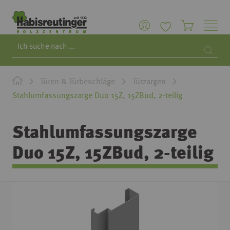
Search
Searc
Türen & Türbeschläge
Türzargen
Stahlumfassungszarge Duo 15Z, 15ZBud, 2-teilig
Stahlumfassungszarge
Duo 15Z, 15ZBud, 2-teilig
Zum
Ende
der
Bildgalerie