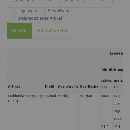
Lagerware
Bestellware
preisreduzierter Artikel
FILTERN
ZURÜCKSETZEN
Länge m
2
li
DIN-Richtung
v
Stärke
Breite
Artikel
Profil
Ausführung
Oberfläche
mm
cm
Pr
30
Stahlumfassungszarge
15ZBud
2-teilig
hellgrau
100,0
62,5
Duo 15Z
30
75,0
30
87,5
30
100,0
30
125,0
62,5