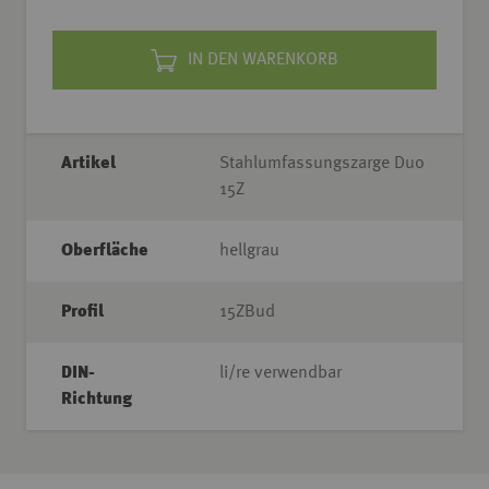
IN DEN WARENKORB
Artikel
Stahlumfassungszarge Duo
15Z
Oberfläche
hellgrau
Profil
15ZBud
DIN-
li/re verwendbar
Richtung