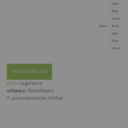
30
75,0
30
87,5
30
100,0
31
150,0
62,5
31
75,0
31
87,5
31
100,0
TABELLE DRUCKEN
grün
: Lagerware
schwarz
: Bestellware
*
: preisreduzierter Artikel