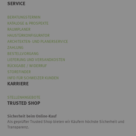
SERVICE
BERATUNGSTERMIN
KATALOGE & PROSPEKTE
RAUMPLANER
HAUSTÜRKONFIGURATOR
ARCHITEKTEN- UND PLANERSERVICE
ZAHLUNG
BESTELLVORGANG
LIEFERUNG UND VERSANDKOSTEN
RÜCKGABE / WIDERRUF
STOREFINDER
INFO FÜR SCHWEIZER KUNDEN
KARRIERE
STELLENANGEBOTE
TRUSTED SHOP
Sicherheit beim Online-Kauf
Als geprüfter Trusted Shop bieten wir Käufern höchste Sicherheit und
Transparenz.
Wählen
Wie würden Sie unseren Onlineshop bewerten?