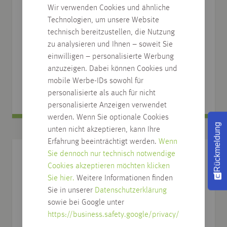
Wir verwenden Cookies und ähnliche
CuraFloor Reiniger 1 ltr.
Technologien, um unsere Website
technisch bereitzustellen, die Nutzung
Für die regelmäßige Reinigung von lackierten Holz- und
Vinylböden
zu analysieren und Ihnen – soweit Sie
einwilligen – personalisierte Werbung
Art.Nr.: 01.906
anzuzeigen. Dabei können Cookies und
12,95
€
mobile Werbe-IDs sowohl für
/
St
personalisierte als auch für nicht
personalisierte Anzeigen verwendet
werden. Wenn Sie optionale Cookies
Rückmeldung
unten nicht akzeptieren, kann Ihre
Erfahrung beeinträchtigt werden.
Wenn
Sie dennoch nur technisch notwendige
Cookies akzeptieren möchten klicken
Sie hier.
Weitere Informationen finden
Sie in unserer
Datenschutzerklärung
sowie bei Google unter
https://business.safety.google/privacy/