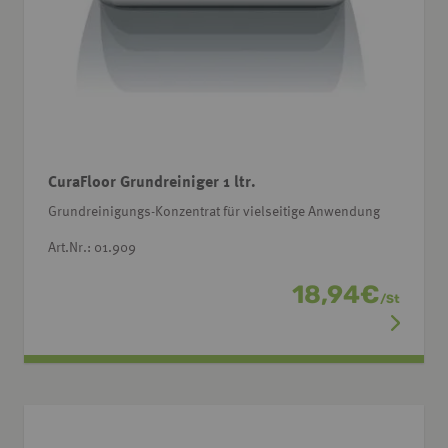
CuraFloor Grundreiniger 1 ltr.
Grundreinigungs-Konzentrat für vielseitige Anwendung
Art.Nr.: 01.909
18,94
€
/
St