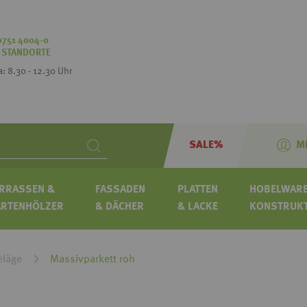
0751 4004-0
:
STANDORTE
Sa: 8.30 - 12.30 Uhr
SALE%
M
Search
RRASSEN &
FASSADEN
PLATTEN
HOBELWARE
ARTENHÖLZER
& DÄCHER
& LACKE
KONSTRUK
läge
Massivparkett roh