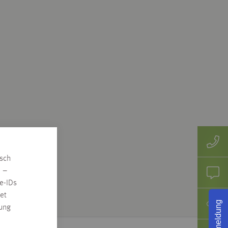
isch
n –
e-IDs
et
Rückmeldung
rung