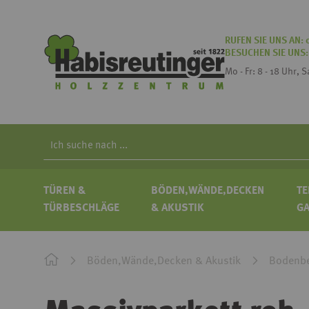
RUFEN SIE UNS AN:
BESUCHEN SIE UNS
Mo - Fr: 8 - 18 Uhr, 
Search
TÜREN &
BÖDEN,WÄNDE,DECKEN
TE
TÜRBESCHLÄGE
& AKUSTIK
G
Böden,Wände,Decken & Akustik
Bodenbe