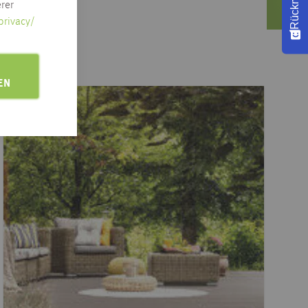
rer
privacy/
EN