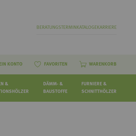
BERATUNGSTERMIN
KATALOGE
KARRIERE
EIN KONTO
FAVORITEN
WARENKORB
N &
DÄMM- &
FURNIERE &
TIONSHÖLZER
BAUSTOFFE
SCHNITTHÖLZER