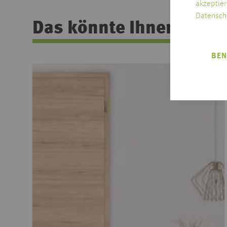
akzeptier
Datensch
Das könnte Ihnen auch 
BEN