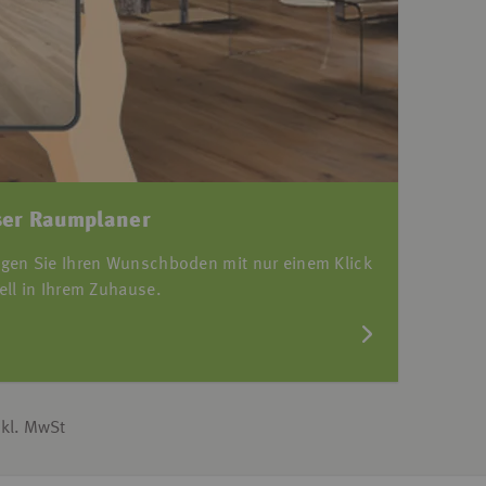
er Raumplaner
egen Sie Ihren Wunschboden mit nur einem Klick
uell in Ihrem Zuhause.
nkl. MwSt