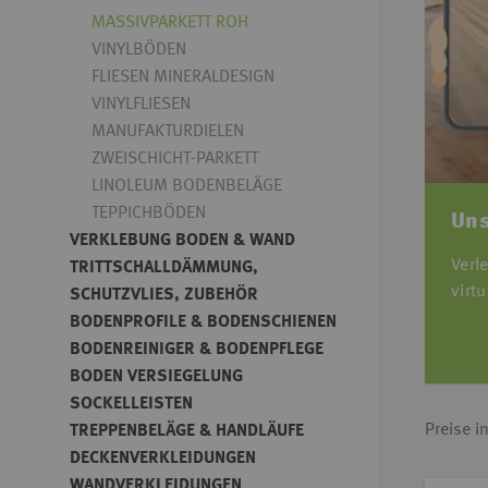
MASSIVPARKETT ROH
VINYLBÖDEN
FLIESEN MINERALDESIGN
VINYLFLIESEN
MANUFAKTURDIELEN
ZWEISCHICHT-PARKETT
LINOLEUM BODENBELÄGE
TEPPICHBÖDEN
Uns
VERKLEBUNG BODEN & WAND
Verl
TRITTSCHALLDÄMMUNG,
virt
SCHUTZVLIES, ZUBEHÖR
BODENPROFILE & BODENSCHIENEN
BODENREINIGER & BODENPFLEGE
BODEN VERSIEGELUNG
SOCKELLEISTEN
Preise i
TREPPENBELÄGE & HANDLÄUFE
DECKENVERKLEIDUNGEN
WANDVERKLEIDUNGEN