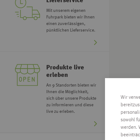
Lieferservice
Mit unserem eigenen
Fuhrpark bieten wir Ihnen
einen zuverlässigen,
pünktlichen Lieferservice.
Produkte live
erleben
An 9 Standorten bieten wir
Ihnen die Möglichkeit,
Wir verw
sich über unsere Produkte
bereitzus
zu informieren und diese
live zu erleben.
personal
sowohl fü
werden. W
beeinträ