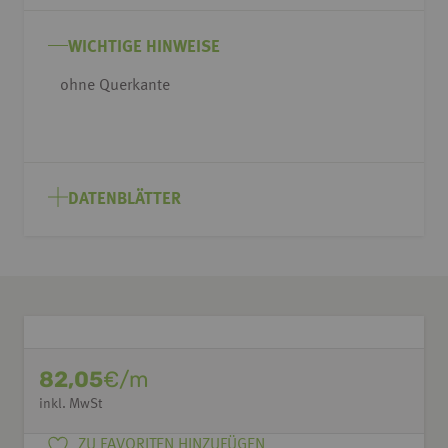
Bildgalerie
springen
WICHTIGE HINWEISE
ohne Querkante
DATENBLÄTTER
82,05
€/m
inkl. MwSt
ZU FAVORITEN HINZUFÜGEN