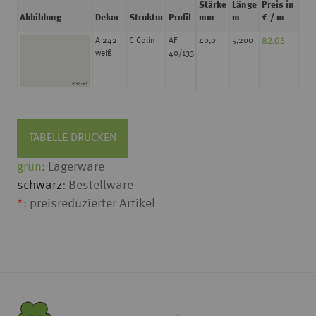
Stärke
Länge
Preis in
Abbildung
Dekor
Struktur
Profil
mm
m
€ / m
82,05
A 242
C Colin
AF
40,0
5,200
weiß
40/133
TABELLE DRUCKEN
grün
: Lagerware
schwarz
: Bestellware
*
: preisreduzierter Artikel