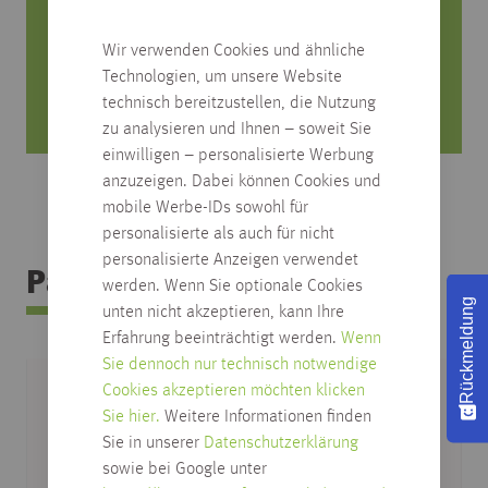
0751/4004-545
produktfrage@habisreutinger.de
Wir verwenden Cookies und ähnliche
Technologien, um unsere Website
Mo. bis Fr. von 8 Uhr bis 18 Uhr
technisch bereitzustellen, die Nutzung
Samstag von 08:30 bis 12:30 Uhr
zu analysieren und Ihnen – soweit Sie
einwilligen – personalisierte Werbung
anzuzeigen. Dabei können Cookies und
mobile Werbe-IDs sowohl für
personalisierte als auch für nicht
personalisierte Anzeigen verwendet
Passendes Zubehör
werden. Wenn Sie optionale Cookies
Rückmeldung
unten nicht akzeptieren, kann Ihre
Erfahrung beeinträchtigt werden.
Wenn
Sie dennoch nur technisch notwendige
Cookies akzeptieren möchten klicken
Sie hier.
Weitere Informationen finden
Sie in unserer
Datenschutzerklärung
sowie bei Google unter