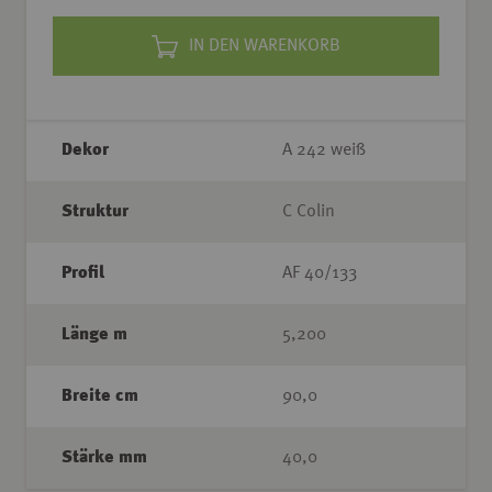
IN DEN WARENKORB
Dekor
A 242 weiß
Struktur
C Colin
Profil
AF 40/133
Länge m
5,200
Breite cm
90,0
Stärke mm
40,0