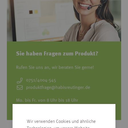
Sie haben Fragen zum Produkt?
Rufen Sie uns an, wir beraten Sie gerne!
0751/4004-545
produktfrage@habisreutinger.de
Mo. bis Fr. von 8 Uhr bis 18 Uhr
Samstag von 08:30 bis 12:30 Uhr
Wir verwenden Cookies und ähnliche