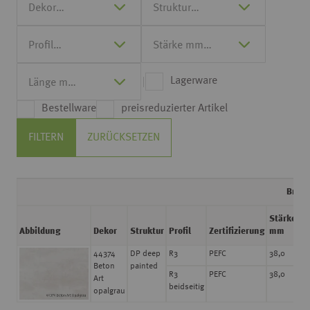
Lagerware
Bestellware
preisreduzierter Artikel
FILTERN
ZURÜCKSETZEN
Breit
Stärke
L
Abbildung
Dekor
Struktur
Profil
Zertifizierung
mm
m
44374
DP deep
R3
PEFC
38,0
4,
Beton
painted
R3
PEFC
38,0
4,
Art
beidseitig
opalgrau