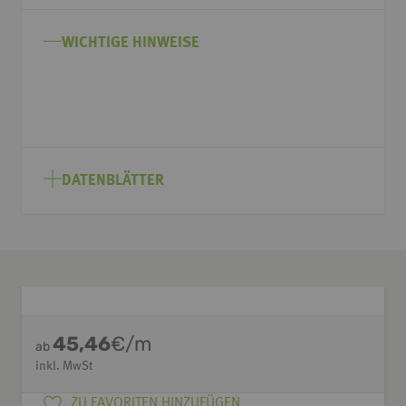
Bildgalerie
springen
WICHTIGE HINWEISE
DATENBLÄTTER
45,46
€/m
ab
inkl. MwSt
ZU FAVORITEN HINZUFÜGEN