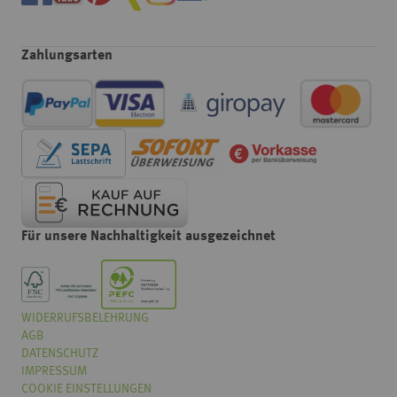
Zahlungsarten
Für unsere Nachhaltigkeit ausgezeichnet
WIDERRUFSBELEHRUNG
Wählen
Wie würden Sie unseren Onlineshop bewerten?
AGB
Sie
eine
DATENSCHUTZ
Option
IMPRESSUM
von
COOKIE EINSTELLUNGEN
Überhaupt nicht gut
Sehr gut