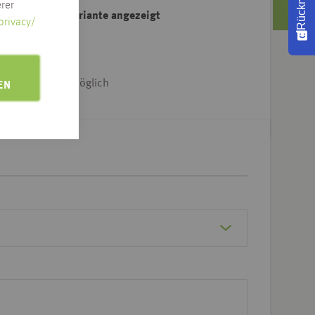
rer
ahl der Artikelvariante angezeigt
privacy/
e Adresse klicken
iet & Dtl.-weit möglich
EN