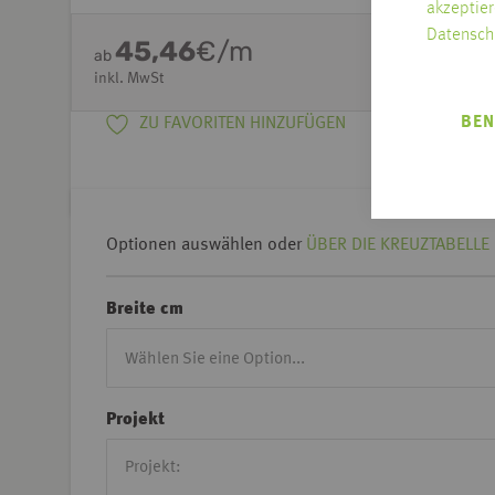
akzeptier
Datensch
45,46
€/m
ab
inkl. MwSt
BEN
ZU FAVORITEN HINZUFÜGEN
Optionen auswählen oder
ÜBER DIE KREUZTABELLE 
Breite cm
Projekt