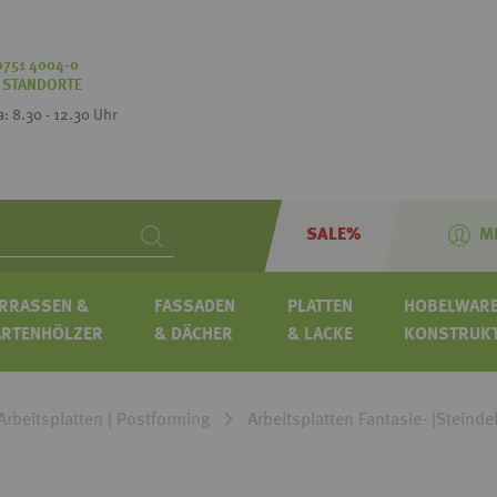
0751 4004-0
:
STANDORTE
Sa: 8.30 - 12.30 Uhr
SALE%
M
Search
RRASSEN &
FASSADEN
PLATTEN
HOBELWARE
ARTENHÖLZER
& DÄCHER
& LACKE
KONSTRUK
Arbeitsplatten | Postforming
Arbeitsplatten Fantasie- |Steinde