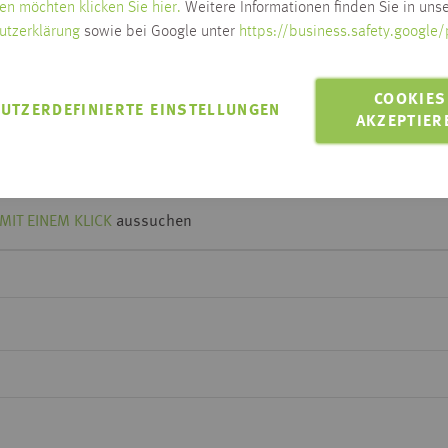
en möchten klicken Sie hier.
Weitere Informationen finden Sie in unse
Lieferzeit wird nach Ausw
utzerklärung
sowie bei Google unter
https://business.safety.google/
Zum Ändern der Lieferadresse bitt
LIEFERN AN 88250
COOKIES
UTZERDEFINIERTE EINSTELLUNGEN
Lieferung innerhalb Habis-Geb
AKZEPTIER
Click & Collect möglich
MIT EINEM KLICK
aussuchen