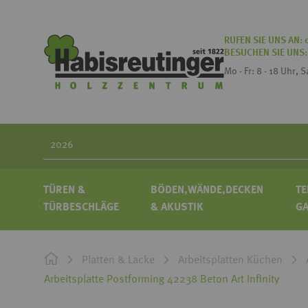
RUFEN SIE UNS AN:
BESUCHEN SIE UNS
Mo - Fr: 8 - 18 Uhr, 
Search
TÜREN &
BÖDEN,WÄNDE,DECKEN
TE
TÜRBESCHLÄGE
& AKUSTIK
G
Platten & Lacke
Arbeitsplatten Küchen
Arbeitsplatte Postforming 42238 Beton Art Infinity