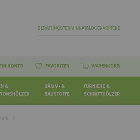
BERATUNGSTERMIN
KATALOGE
KARRIERE
EIN KONTO
FAVORITEN
WARENKORB
N &
DÄMM- &
FURNIERE &
TIONSHÖLZER
BAUSTOFFE
SCHNITTHÖLZER
kore