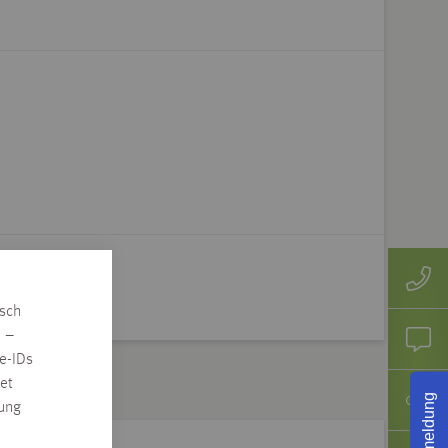
isch
n –
e-IDs
et
Rückmeldung
rung