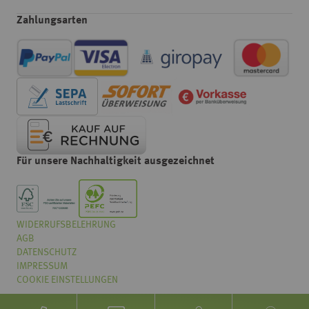
Zahlungsarten
Für unsere Nachhaltigkeit ausgezeichnet
WIDERRUFSBELEHRUNG
Wählen
Wie würden Sie unseren Onlineshop bewerten?
AGB
Sie
eine
DATENSCHUTZ
Option
IMPRESSUM
von
COOKIE EINSTELLUNGEN
Überhaupt nicht gut
Sehr gut
1
bis