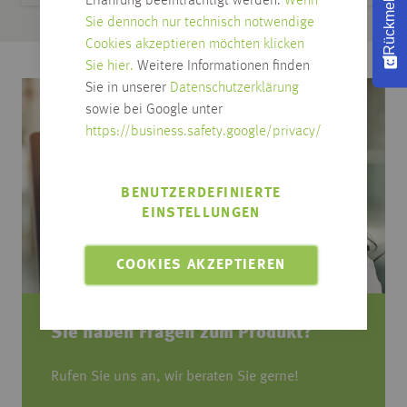
Rückmeldung
Erfahrung beeinträchtigt werden.
Wenn
Sie dennoch nur technisch notwendige
Cookies akzeptieren möchten klicken
Sie hier.
Weitere Informationen finden
Sie in unserer
Datenschutzerklärung
sowie bei Google unter
https://business.safety.google/privacy/
BENUTZERDEFINIERTE
EINSTELLUNGEN
COOKIES AKZEPTIEREN
Sie haben Fragen zum Produkt?
Rufen Sie uns an, wir beraten Sie gerne!