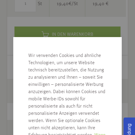
St
19,40
€/St
19,40 €
IN DEN WARENKORB
Wir verwenden Cookies und ähnliche
Technologien, um unsere Website
Modell
TERRATOOL Kunststoff
technisch bereitzustellen, die Nutzung
Wurzelvlies
zu analysieren und Ihnen – soweit Sie
einwilligen – personalisierte Werbung
Anwendung
Schutz gegen
anzuzeigen. Dabei können Cookies und
Unkrautwuchs
mobile Werbe-IDs sowohl für
personalisierte als auch für nicht
Abmessung
10 x 1,50 m
personalisierte Anzeigen verwendet
werden. Wenn Sie optionale Cookies
unten nicht akzeptieren, kann Ihre
Inhalt
15 m² pro Pack