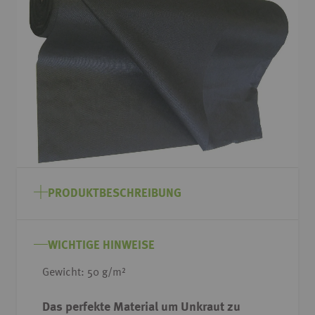
Bildgalerie
springen
Zum
Anfang
PRODUKTBESCHREIBUNG
der
Bildgalerie
springen
WICHTIGE HINWEISE
Gewicht: 50 g/m²
Das perfekte Material um Unkraut zu