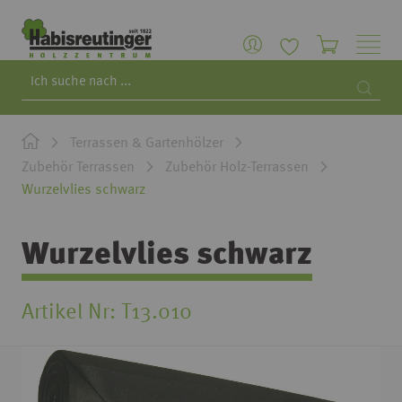
Search
Searc
Terrassen & Gartenhölzer
Zubehör Terrassen
Zubehör Holz-Terrassen
Wurzelvlies schwarz
Wurzelvlies schwarz
Artikel Nr
T13.010
Zum
Ende
der