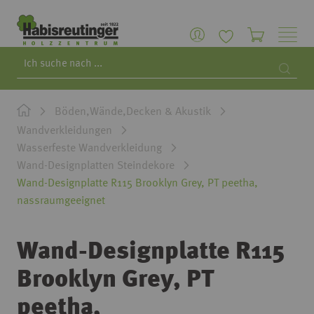
Search
Searc
Böden,Wände,Decken & Akustik
Wandverkleidungen
Wasserfeste Wandverkleidung
Wand-Designplatten Steindekore
Wand-Designplatte R115 Brooklyn Grey, PT peetha,
nassraumgeeignet
Wand-Designplatte R115
Brooklyn Grey, PT
peetha,