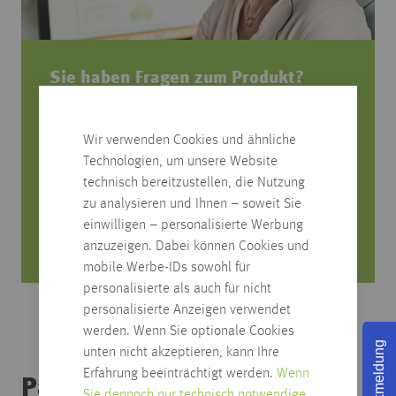
Sie haben Fragen zum Produkt?
Rufen Sie uns an, wir beraten Sie gerne!
Wir verwenden Cookies und ähnliche
0751/4004-545
Technologien, um unsere Website
produktfrage@habisreutinger.de
technisch bereitzustellen, die Nutzung
zu analysieren und Ihnen – soweit Sie
Mo. bis Fr. von 8 Uhr bis 18 Uhr
einwilligen – personalisierte Werbung
Samstag von 08:30 bis 12:30 Uhr
anzuzeigen. Dabei können Cookies und
mobile Werbe-IDs sowohl für
personalisierte als auch für nicht
personalisierte Anzeigen verwendet
werden. Wenn Sie optionale Cookies
Rückmeldung
unten nicht akzeptieren, kann Ihre
Erfahrung beeinträchtigt werden.
Wenn
Passendes Zubehör
Sie dennoch nur technisch notwendige