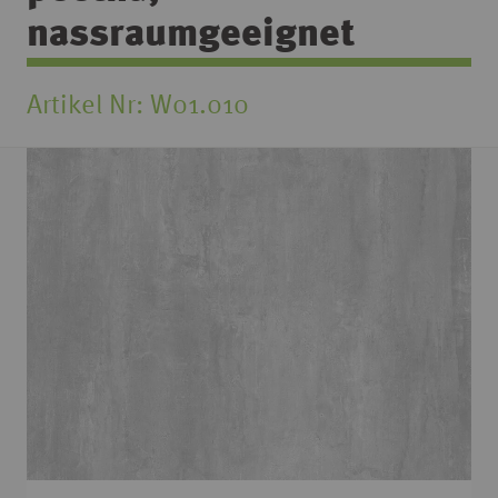
nassraumgeeignet
Artikel Nr
W01.010
Zum
Ende
der
Bildgalerie
springen