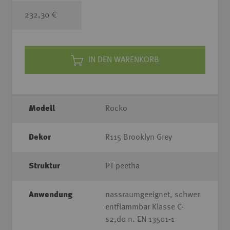
232,30 €
IN DEN WARENKORB
Modell
Rocko
Dekor
R115 Brooklyn Grey
Struktur
PT peetha
Anwendung
nassraumgeeignet, schwer
entflammbar Klasse C-
s2,d0 n. EN 13501-1