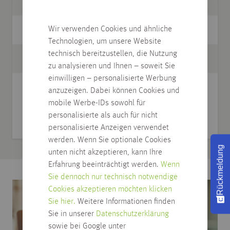
Kantenausführung
gerade Kante
Wir verwenden Cookies und ähnliche
Nutzungsklasse
23/31
Technologien, um unsere Website
technisch bereitzustellen, die Nutzung
passende Leiste
25.037
zu analysieren und Ihnen – soweit Sie
einwilligen – personalisierte Werbung
Pflege
CuraFloor Reiniger
anzuzeigen. Dabei können Cookies und
01.906, CuraFloor
mobile Werbe-IDs sowohl für
Vinylboden Pflege
personalisierte als auch für nicht
01.907
personalisierte Anzeigen verwendet
werden. Wenn Sie optionale Cookies
Rückmeldung
unten nicht akzeptieren, kann Ihre
Erfahrung beeinträchtigt werden.
Wenn
Sie dennoch nur technisch notwendige
Cookies akzeptieren möchten klicken
Sie hier.
Weitere Informationen finden
Sie in unserer
Datenschutzerklärung
sowie bei Google unter