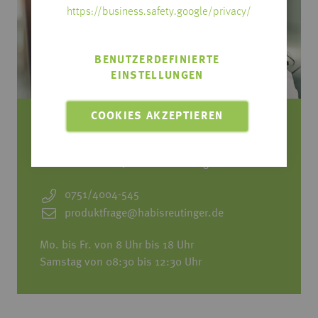
https://business.safety.google/privacy/
BENUTZERDEFINIERTE
EINSTELLUNGEN
COOKIES AKZEPTIEREN
Sie haben Fragen zum Produkt?
Rufen Sie uns an, wir beraten Sie gerne!
0751/4004-545
produktfrage@habisreutinger.de
Mo. bis Fr. von 8 Uhr bis 18 Uhr
Samstag von 08:30 bis 12:30 Uhr