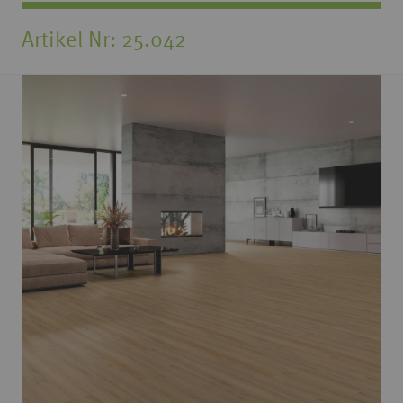
Artikel Nr
25.042
Zum
Ende
der
Bildgalerie
springen