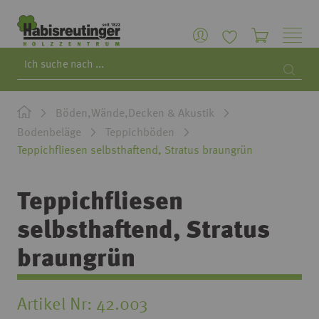
Search
Searc
Böden,Wände,Decken & Akustik
Bodenbeläge
Teppichböden
Teppichfliesen selbsthaftend, Stratus braungrün
Teppichfliesen
selbsthaftend, Stratus
braungrün
Artikel Nr
42.003