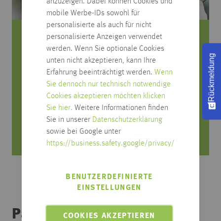
anzuzeigen. Dabei können Cookies und
mobile Werbe-IDs sowohl für
personalisierte als auch für nicht
personalisierte Anzeigen verwendet
Sie haben Fragen zum Produkt?
werden. Wenn Sie optionale Cookies
Rückmeldung
unten nicht akzeptieren, kann Ihre
Rufen Sie uns an, wir beraten Sie gerne!
Erfahrung beeinträchtigt werden.
Wenn
Sie dennoch nur technisch notwendige
0751/4004-545
Cookies akzeptieren möchten klicken
produktfrage@habisreutinger.de
Sie hier.
Weitere Informationen finden
Sie in unserer
Datenschutzerklärung
Mo. bis Fr. von 8 Uhr bis 18 Uhr
sowie bei Google unter
Samstag von 08:30 bis 12:30 Uhr
https://business.safety.google/privacy/
BENUTZERDEFINIERTE
EINSTELLUNGEN
Passendes Zubehör
COOKIES AKZEPTIEREN