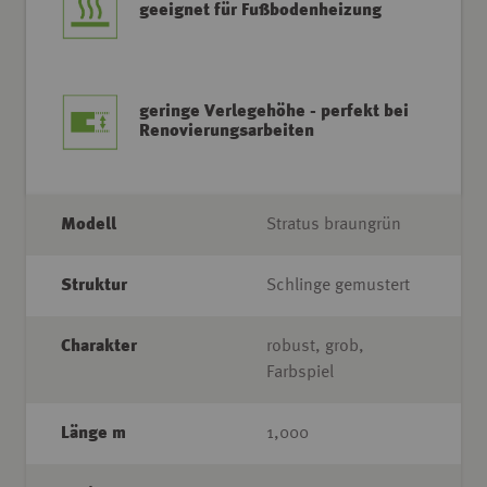
geeignet für Fußbodenheizung
geringe Verlegehöhe - perfekt bei
Renovierungsarbeiten
Modell
Stratus braungrün
Struktur
Schlinge gemustert
Charakter
robust, grob,
Farbspiel
Länge m
1,000