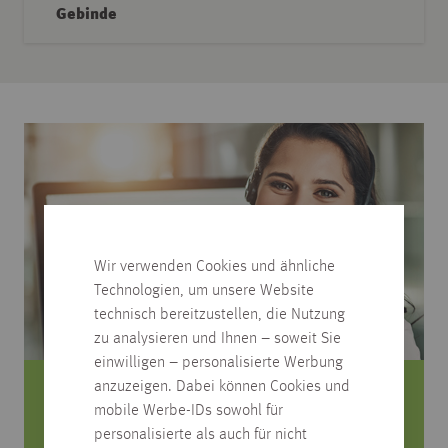
Gebinde
Wir verwenden Cookies und ähnliche
Technologien, um unsere Website
technisch bereitzustellen, die Nutzung
zu analysieren und Ihnen – soweit Sie
einwilligen – personalisierte Werbung
anzuzeigen. Dabei können Cookies und
Sie haben Fragen zum Produkt?
mobile Werbe-IDs sowohl für
personalisierte als auch für nicht