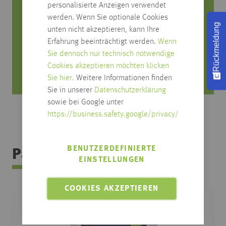
Rufen Sie uns an, wir beraten Sie gerne!
personalisierte Anzeigen verwendet
werden. Wenn Sie optionale Cookies
0751/4004-545
Rückmeldung
unten nicht akzeptieren, kann Ihre
produktfrage@habisreutinger.de
Erfahrung beeinträchtigt werden.
Wenn
Sie dennoch nur technisch notwendige
Mo. bis Fr. von 8 Uhr bis 18 Uhr
Cookies akzeptieren möchten klicken
Samstag von 08:30 bis 12:30 Uhr
Sie hier.
Weitere Informationen finden
Sie in unserer
Datenschutzerklärung
sowie bei Google unter
https://business.safety.google/privacy/
BENUTZERDEFINIERTE
Passendes Zubehör
EINSTELLUNGEN
COOKIES AKZEPTIEREN