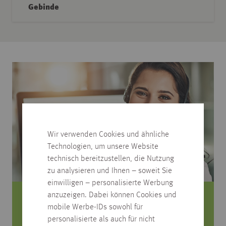
Gebinde
Wir verwenden Cookies und ähnliche
Technologien, um unsere Website
technisch bereitzustellen, die Nutzung
zu analysieren und Ihnen – soweit Sie
einwilligen – personalisierte Werbung
anzuzeigen. Dabei können Cookies und
Sie haben Fragen zum Produkt?
mobile Werbe-IDs sowohl für
personalisierte als auch für nicht