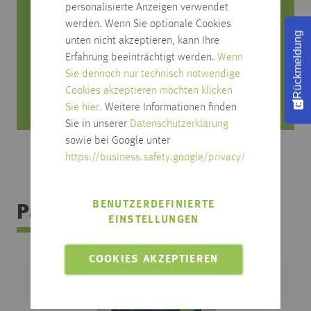
Rufen Sie uns an, wir beraten Sie gerne!
personalisierte Anzeigen verwendet
werden. Wenn Sie optionale Cookies
0751/4004-545
Rückmeldung
unten nicht akzeptieren, kann Ihre
produktfrage@habisreutinger.de
Erfahrung beeinträchtigt werden.
Wenn
Sie dennoch nur technisch notwendige
Mo. bis Fr. von 8 Uhr bis 18 Uhr
Cookies akzeptieren möchten klicken
Samstag von 08:30 bis 12:30 Uhr
Sie hier.
Weitere Informationen finden
Sie in unserer
Datenschutzerklärung
sowie bei Google unter
https://business.safety.google/privacy/
BENUTZERDEFINIERTE
Passendes Zubehör
EINSTELLUNGEN
COOKIES AKZEPTIEREN