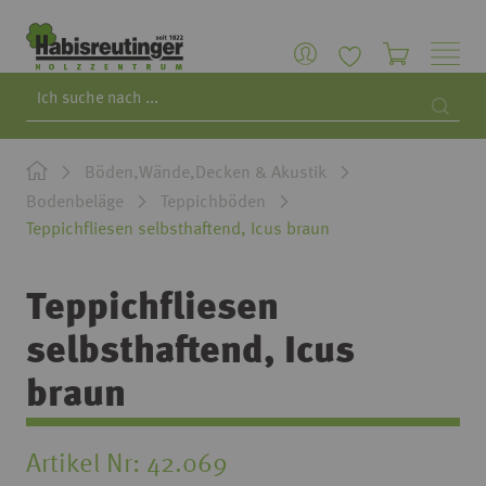
Search
Searc
Böden,Wände,Decken & Akustik
Bodenbeläge
Teppichböden
Teppichfliesen selbsthaftend, Icus braun
Teppichfliesen
selbsthaftend, Icus
braun
Artikel Nr
42.069