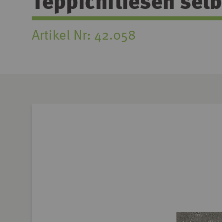
Teppichfliesen sel
Artikel Nr
42.058
Zum
Ende
der
Bildgalerie
springen