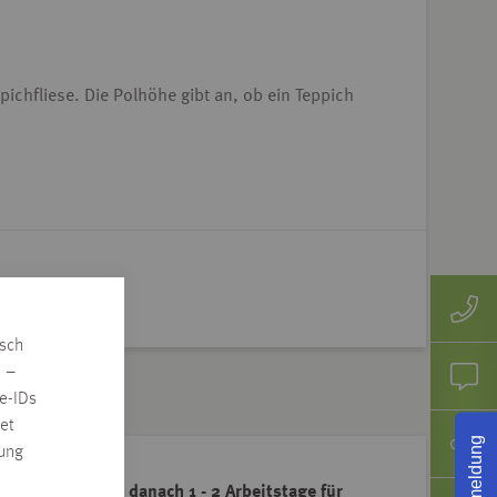
pichfliese. Die Polhöhe gibt an, ob ein Teppich
isch
n –
e-IDs
et
Rückmeldung
rung
g 7 Arbeitstage danach 1 - 2 Arbeitstage für