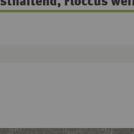
bsthaftend, Floccus we