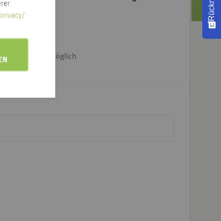
rer
: tägl. 12 Uhr
privacy/
e Adresse klicken
iet & Dtl.-weit möglich
EN