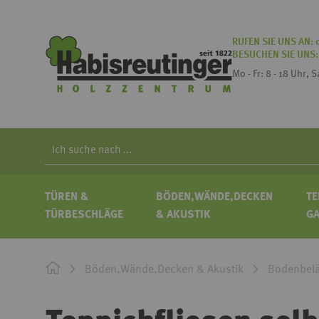
RUFEN SIE UNS AN:
BESUCHEN SIE UNS
Mo - Fr: 8 - 18 Uhr, 
Search
TÜREN &
BÖDEN,WÄNDE,DECKEN
TE
TÜRBESCHLÄGE
& AKUSTIK
G
Böden,Wände,Decken & Akustik
Bodenbel