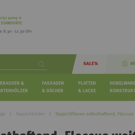
0751 4004-0
:
STANDORTE
Sa: 8.30 - 12.30 Uhr
SALE%
M
Search
RRASSEN &
FASSADEN
PLATTEN
HOBELWARE
ARTENHÖLZER
& DÄCHER
& LACKE
KONSTRUK
äge
Teppichböden
Teppichfliesen selbsthaftend, Floccus