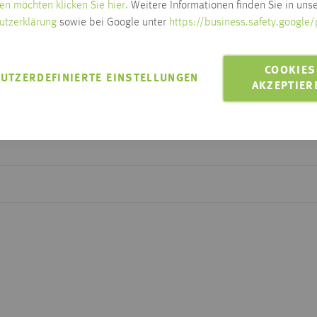
en möchten klicken Sie hier.
Weitere Informationen finden Sie in unse
Zustellung, Bestellschluss
utzerklärung
sowie bei Google unter
https://business.safety.google/
Zum Ändern der Lieferadresse bitt
LIEFERN AN 88250
COOKIES
UTZERDEFINIERTE EINSTELLUNGEN
Lieferung innerhalb Habis-Geb
AKZEPTIER
Click & Collect möglich