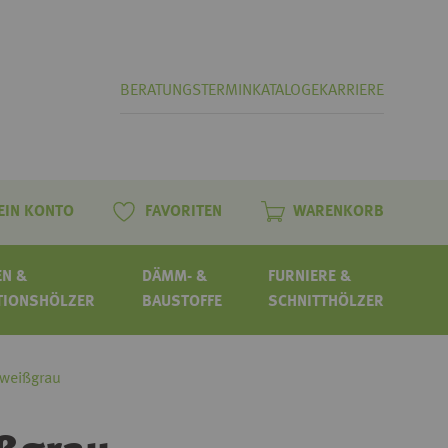
BERATUNGSTERMIN
KATALOGE
KARRIERE
EIN KONTO
FAVORITEN
WARENKORB
N &
DÄMM- &
FURNIERE &
TIONSHÖLZER
BAUSTOFFE
SCHNITTHÖLZER
 weißgrau