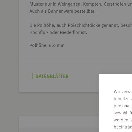
Muster nur in Weingarten, Kempten, Gersthofen u
Auch als Bahnenware bestellbar.
Die Polhöhe, auch Polschichtdicke genannt, beschre
Hochflor- oder Niederflor ist.
Polhöhe: 6,0 mm
DATENBLÄTTER
Wir verw
bereitzus
personal
sowohl fü
werden. W
beeinträ