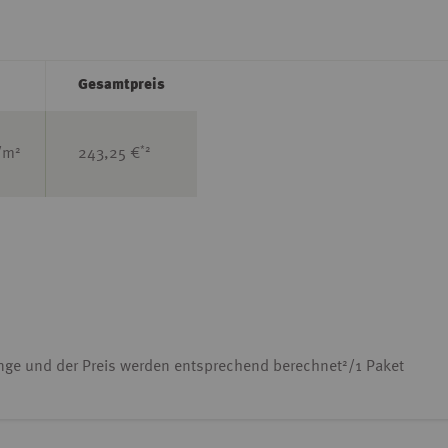
Gesamtpreis
*2
2
/m
243,25 €
2
enge und der Preis werden entsprechend berechnet
/1 Paket