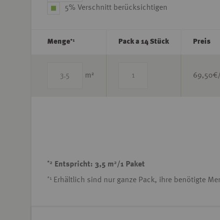
5% Verschnitt berücksichtigen
*1
Menge
Pack a 14 Stück
Preis
2
m
69,50
€
*2
2
Entspricht: 3,5 m
/1 Paket
*1
Erhältlich sind nur ganze Pack, ihre benötigte M