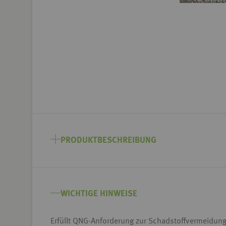
Zum
Anfang
PRODUKTBESCHREIBUNG
der
Bildgalerie
springen
WICHTIGE HINWEISE
Erfüllt QNG-Anforderung zur Schadstoffvermeidun