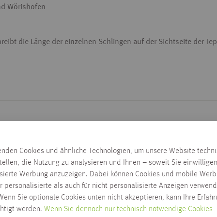
nd Wörishofen
ibt die Länge der einzelnen Schlingen auf der Sichtseite der Tep
enden Cookies und ähnliche Technologien, um unsere Website techn
tellen, die Nutzung zu analysieren und Ihnen – soweit Sie einwillige
isierte Werbung anzuzeigen. Dabei können Cookies und mobile Werb
r personalisierte als auch für nicht personalisierte Anzeigen verwend
enn Sie optionale Cookies unten nicht akzeptieren, kann Ihre Erfah
chtigt werden.
Wenn Sie dennoch nur technisch notwendige Cookies
Lieferzeit bis Wareneingan