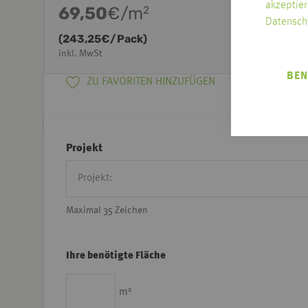
akzeptier
69,50
€/m
2
Datensch
(
243,25
€/Pack)
inkl. MwSt
BEN
ZU FAVORITEN HINZUFÜGEN
Projekt
Maximal 35 Zeichen
Ihre benötigte Fläche
2
m