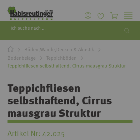
Search
Searc
Böden,Wände,Decken & Akustik
Bodenbeläge
Teppichböden
Teppichfliesen selbsthaftend, Cirrus mausgrau Struktur
Teppichfliesen
selbsthaftend, Cirrus
mausgrau Struktur
Artikel Nr
42.025