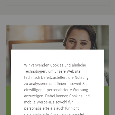
Wir verwenden Cookies und ähnliche
Technologien, um unsere Website
technisch bereitzustellen, die Nutzung
zu analysieren und Ihnen – soweit Sie
einwilligen – personalisierte Werbung
anzuzeigen. Dabei können Cookies und
Sie haben Fragen zum Produkt?
mobile Werbe-IDs sowohl für
personalisierte als auch für nicht
Rufen Sie uns an, wir beraten Sie gerne!
personalisierte Anzeigen verwendet