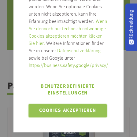
werden. Wenn Sie optionale Cookies
0751/4004-545
Rückmeldung
unten nicht akzeptieren, kann Ihre
produktfrage@habisreutinger.de
Erfahrung beeinträchtigt werden.
Wenn
Sie dennoch nur technisch notwendige
Mo. bis Fr. von 8 Uhr bis 18 Uhr
Cookies akzeptieren möchten klicken
Samstag von 08:30 bis 12:30 Uhr
Sie hier.
Weitere Informationen finden
Sie in unserer
Datenschutzerklärung
sowie bei Google unter
https://business.safety.google/privacy/
Passendes Zubehör
BENUTZERDEFINIERTE
EINSTELLUNGEN
COOKIES AKZEPTIEREN