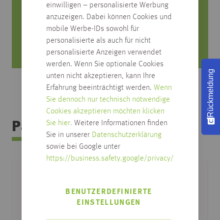
0751/4004-545
einwilligen – personalisierte Werbung
produktfrage@habisreutinger.de
anzuzeigen. Dabei können Cookies und
mobile Werbe-IDs sowohl für
Mo. bis Fr. von 8 Uhr bis 18 Uhr
personalisierte als auch für nicht
Samstag von 08:30 bis 12:30 Uhr
personalisierte Anzeigen verwendet
werden. Wenn Sie optionale Cookies
Rückmeldung
unten nicht akzeptieren, kann Ihre
Erfahrung beeinträchtigt werden.
Wenn
Sie dennoch nur technisch notwendige
Cookies akzeptieren möchten klicken
Sie hier.
Weitere Informationen finden
Passendes Zubehör
Sie in unserer
Datenschutzerklärung
sowie bei Google unter
https://business.safety.google/privacy/
BENUTZERDEFINIERTE
EINSTELLUNGEN