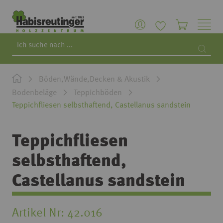
Search
Searc
Böden,Wände,Decken & Akustik
Bodenbeläge
Teppichböden
Teppichfliesen selbsthaftend, Castellanus sandstein
Teppichfliesen
selbsthaftend,
Castellanus sandstein
Artikel Nr
42.016