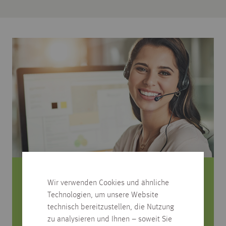
Sie haben Fragen zum Produkt?
Wir verwenden Cookies und ähnliche
Technologien, um unsere Website
Rufen Sie uns an, wir beraten Sie gerne!
technisch bereitzustellen, die Nutzung
zu analysieren und Ihnen – soweit Sie