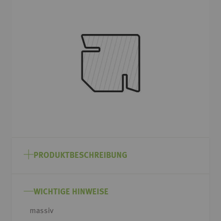
Ende
der
Bildgalerie
springen
Zum
Anfang
PRODUKTBESCHREIBUNG
der
Bildgalerie
springen
WICHTIGE HINWEISE
massiv