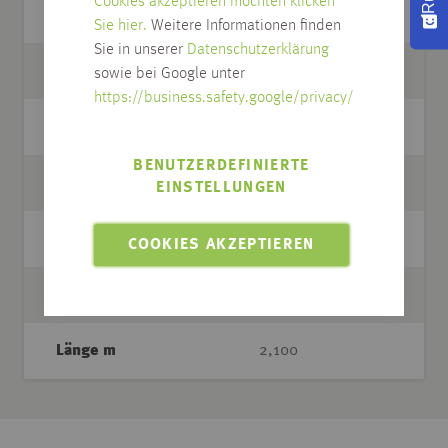
Cookies akzeptieren möchten klicken
Holzart/Dekor
Eiche
Sie hier.
Weitere Informationen finden
Sie in unserer
Datenschutzerklärung
Oberfläche
mattlack
sowie bei Google unter
https://business.safety.google/privacy/
Artikel Nr.
10.049
BENUTZERDEFINIERTE
Ausführung
massiv
EINSTELLUNGEN
Träger
nach Auswahl
COOKIES AKZEPTIEREN
Abmessung
18 x 18
Länge m
2,100