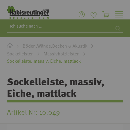
Search
Searc
Böden,Wände,Decken & Akustik
Sockelleisten
Massivholzleisten
Sockelleiste, massiv, Eiche, mattlack
Sockelleiste, massiv,
Eiche, mattlack
Artikel Nr
10.049
Zum