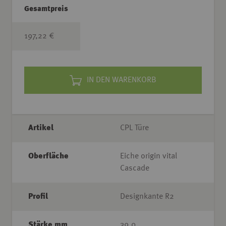
Gesamtpreis
197,22 €
IN DEN WARENKORB
Artikel
CPL Türe
Oberfläche
Eiche origin vital
Cascade
Profil
Designkante R2
Stärke mm
39,0