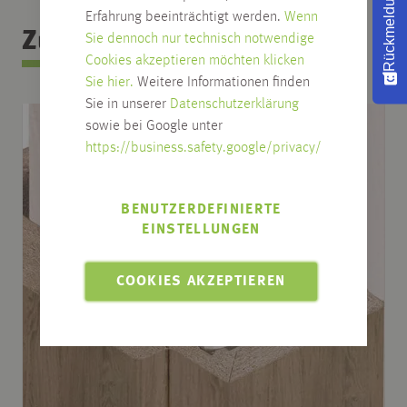
Rückmeldung
Erfahrung beeinträchtigt werden.
Wenn
Zubehör Kategorie
Sie dennoch nur technisch notwendige
Cookies akzeptieren möchten klicken
Sie hier.
Weitere Informationen finden
Sie in unserer
Datenschutzerklärung
sowie bei Google unter
https://business.safety.google/privacy/
BENUTZERDEFINIERTE
EINSTELLUNGEN
COOKIES AKZEPTIEREN