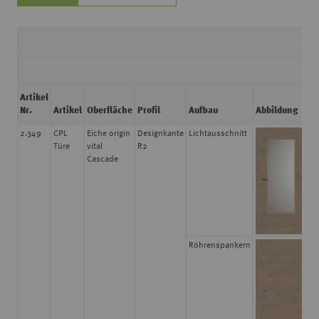
D
Artikel
S
Nr.
Artikel
Oberfläche
Profil
Aufbau
Abbildung
2.349
CPL
Eiche origin
Designkante
Lichtausschnitt
3
Türe
vital
R2
Cascade
Röhrenspankern
3