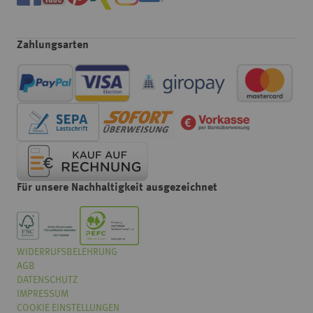
Zahlungsarten
Für unsere Nachhaltigkeit ausgezeichnet
WIDERRUFSBELEHRUNG
Wählen
Wie würden Sie unseren Onlineshop bewerten?
AGB
Sie
eine
DATENSCHUTZ
Option
IMPRESSUM
von
COOKIE EINSTELLUNGEN
Überhaupt nicht gut
Sehr gut