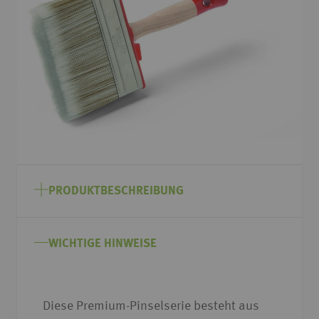
Bildgalerie
springen
Zum
Anfang
PRODUKTBESCHREIBUNG
der
Bildgalerie
springen
WICHTIGE HINWEISE
Diese Premium-Pinselserie besteht aus