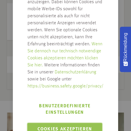
anzuzeigen. Dabei können Cookies und
mobile Werbe-IDs sowohl für
personalisierte als auch für nicht
IN DEN WARENKORB
personalisierte Anzeigen verwendet
werden. Wenn Sie optionale Cookies
Rückmeldung
unten nicht akzeptieren, kann Ihre
Erfahrung beeinträchtigt werden.
Wenn
Artikel
Pinsel
Sie dennoch nur technisch notwendige
Cookies akzeptieren möchten klicken
Modell
Allround Profi-Pinsel
Sie hier.
Weitere Informationen finden
Sie in unserer
Datenschutzerklärung
sowie bei Google unter
Inhalt
1 St.
https://business.safety.google/privacy/
BENUTZERDEFINIERTE
EINSTELLUNGEN
COOKIES AKZEPTIEREN