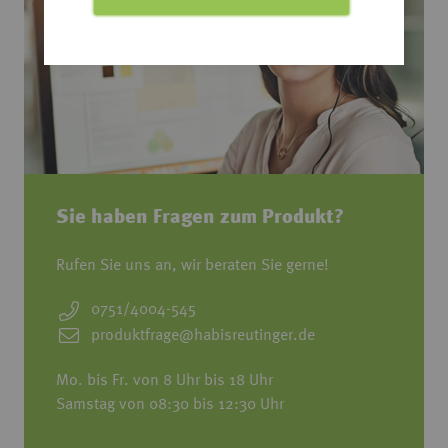
Sie haben Fragen zum Produkt?
Rufen Sie uns an, wir beraten Sie gerne!
0751/4004-545
produktfrage@habisreutinger.de
Mo. bis Fr. von 8 Uhr bis 18 Uhr
Samstag von 08:30 bis 12:30 Uhr