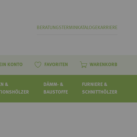
BERATUNGSTERMIN
KATALOGE
KARRIERE
EIN KONTO
FAVORITEN
WARENKORB
N &
DÄMM- &
FURNIERE &
TIONSHÖLZER
BAUSTOFFE
SCHNITTHÖLZER