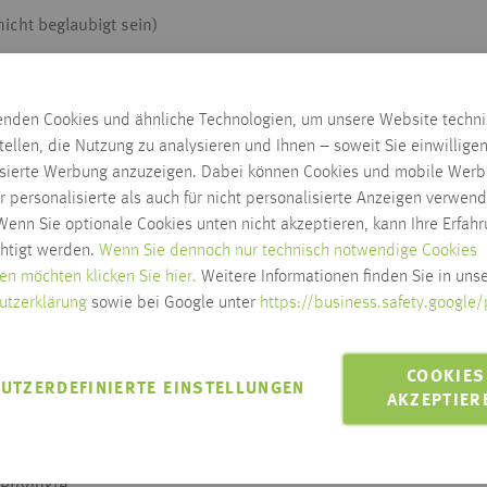
icht beglaubigt sein)
s Abschlusszeugnis, Ihr Ausbildungszeugnis und eventuelle Vorar
l oder schriftlich)?
enden Cookies und ähnliche Technologien, um unsere Website techn
tellen, die Nutzung zu analysieren und Ihnen – soweit Sie einwillige
die Form Ihrer Bewerbung – Sie entscheiden, wie Sie sich bewerb
isierte Werbung anzuzeigen. Dabei können Cookies und mobile Werb
 wir ausschließlich Dateien im PDF-Format bearbeiten. Lassen Si
r personalisierte als auch für nicht personalisierte Anzeigen verwend
enn Sie optionale Cookies unten nicht akzeptieren, kann Ihre Erfah
chtigt werden.
Wenn Sie dennoch nur technisch notwendige Cookies
en möchten klicken Sie hier.
Weitere Informationen finden Sie in unse
bung und mit meinen Daten?
utzerklärung
sowie bei Google unter
https://business.safety.google/
abisreutinger.de/datenschutz/
COOKIES
UTZERDEFINIERTE EINSTELLUNGEN
AKZEPTIER
ewerbungsgespräch vor?
ühren und sich selbst vorzustellen (Ihren Lebenslauf, Ihre Intere