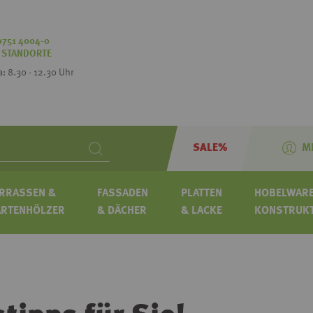
0751 4004-0
:
STANDORTE
Sa: 8.30 - 12.30 Uhr
SALE%
M
Search
RRASSEN &
FASSADEN
PLATTEN
HOBELWARE
ARTENHÖLZER
& DÄCHER
& LACKE
KONSTRUK