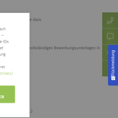
beitgeberzeugnisse dazu
isch
n –
en möchten!
e-IDs
e uns bitte Ihre vollständigen Bewerbungsunterlagen in
et
Rückmeldung
rung
rer
privacy/
EN
ssen, Ihre Ziele …)