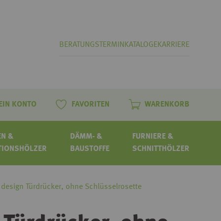
BERATUNGSTERMIN
KATALOGE
KARRIERE
EIN KONTO
FAVORITEN
WARENKORB
N &
DÄMM- &
FURNIERE &
TIONSHÖLZER
BAUSTOFFE
SCHNITTHÖLZER
esign Türdrücker, ohne Schlüsselrosette