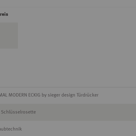
reis
MAL MODERN ECKIG by sieger design Türdrücker
 Schlüsselrosette
aubtechnik