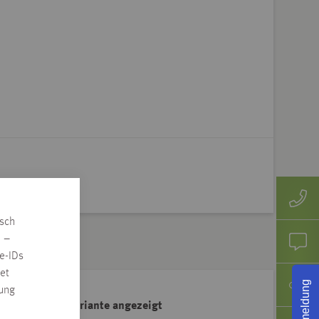
isch
n –
e-IDs
et
Rückmeldung
rung
ahl der Artikelvariante angezeigt