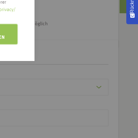
rer
e Adresse klicken
privacy/
iet & Dtl.-weit möglich
EN