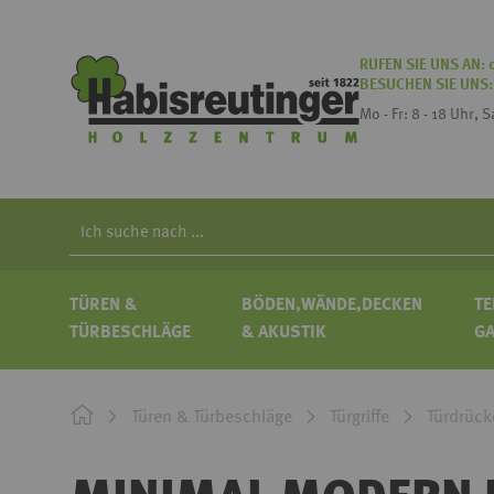
RUFEN SIE UNS AN:
BESUCHEN SIE UNS
Mo - Fr: 8 - 18 Uhr, 
Search
TÜREN &
BÖDEN,WÄNDE,DECKEN
TE
TÜRBESCHLÄGE
& AKUSTIK
G
Türen & Türbeschläge
Türgriffe
Türdrück