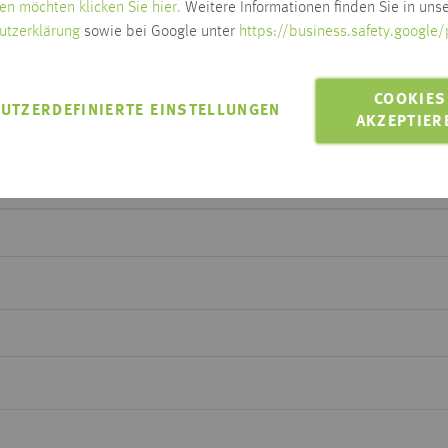
en möchten klicken Sie hier.
Weitere Informationen finden Sie in unse
Zum Ändern der Lieferadresse bitt
utzerklärung
sowie bei Google unter
https://business.safety.google/
LIEFERN AN 88250
Lieferung innerhalb Habis-Geb
COOKIES
Click & Collect möglich
UTZERDEFINIERTE EINSTELLUNGEN
AKZEPTIER
MIT EINEM KLICK
aussuchen