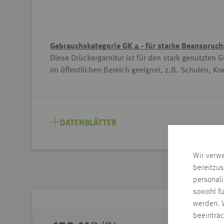
Gebrauchskategorie GK 4 - für starke Beanspruc
Diese Drückergarnitur ist für den stark genutzten 
im öffentlichen Bereich geeignet, z.B. Schulen, K
DATENBLÄTTER
Wir verw
bereitzus
personal
sowohl fü
werden. W
beeinträ