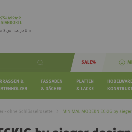
0751 4004-0
:
STANDORTE
Sa: 8.30 - 12.30 Uhr
SALE%
M
Search
RRASSEN &
FASSADEN
PLATTEN
HOBELWARE
ARTENHÖLZER
& DÄCHER
& LACKE
KONSTRUK
er - ohne Schlüsselrosette
MINIMAL MODERN ECKIG by sieger d