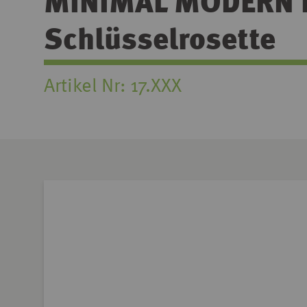
MINIMAL MODERN EC
Schlüsselrosette
Artikel Nr
17.XXX
Zum
Ende
der
Bildgalerie
springen