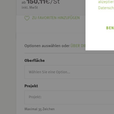
150,11
€/St
akzeptier
ab
inkl. MwSt
Datensch
ZU FAVORITEN HINZUFÜGEN
BEN
Optionen auswählen oder
ÜBER DIE KREUZTABELLE 
Oberfläche
Projekt
Maximal 35 Zeichen