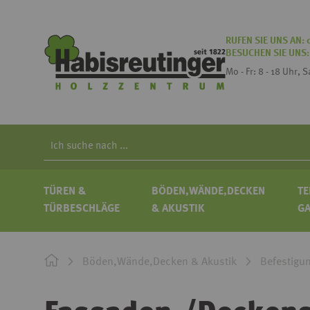
RUFEN SIE UNS AN:
BESUCHEN SIE UNS
Mo - Fr: 8 - 18 Uhr, 
Search
TÜREN &
BÖDEN,WÄNDE,DECKEN
TE
TÜRBESCHLÄGE
& AKUSTIK
G
Böden,Wände,Decken & Akustik
Befestigu