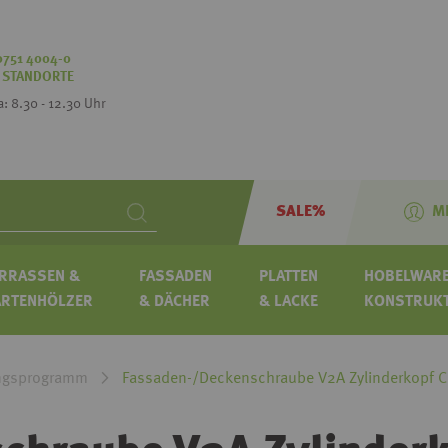
0751 4004-0
:
STANDORTE
Sa: 8.30 - 12.30 Uhr
SALE%
M
Search
RRASSEN &
FASSADEN
PLATTEN
HOBELWARE
ARTENHÖLZER
& DÄCHER
& LACKE
KONSTRUK
ngsprogramm
Fassaden-/Deckenschraube V2A Zylinderkopf CE 