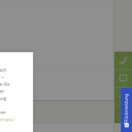
isch
n –
e-IDs
et
Rückmeldung
rung
rer
privacy/