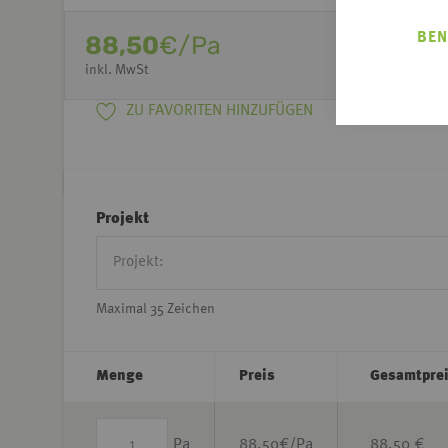
BEN
88,50
€/Pa
inkl. MwSt
ZU FAVORITEN HINZUFÜGEN
Projekt
Maximal 35 Zeichen
Menge
Preis
Gesamtpre
Pa
88,50
€/Pa
88,50 €