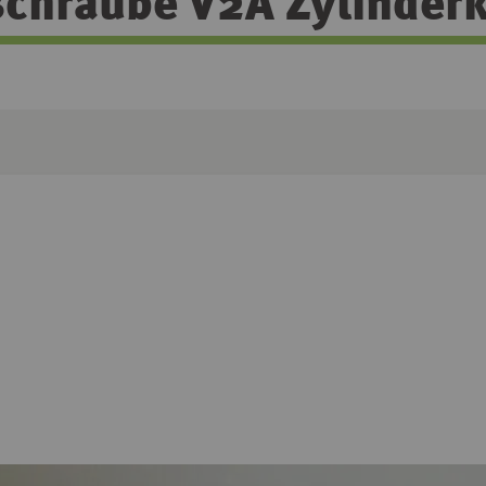
hraube V2A Zylinderkop