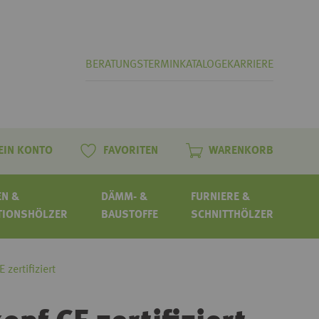
BERATUNGSTERMIN
KATALOGE
KARRIERE
EIN KONTO
FAVORITEN
WARENKORB
N &
DÄMM- &
FURNIERE &
TIONSHÖLZER
BAUSTOFFE
SCHNITTHÖLZER
zertifiziert