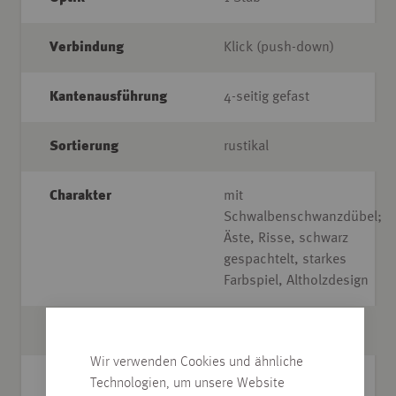
Verbindung
Klick (push-down)
Kantenausführung
4-seitig gefast
Sortierung
rustikal
Charakter
mit
Schwalbenschwanzdübel;
Äste, Risse, schwarz
gespachtelt, starkes
Farbspiel, Altholzdesign
Länge m
1,900
Wir verwenden Cookies und ähnliche
Breite cm
19,0
Technologien, um unsere Website