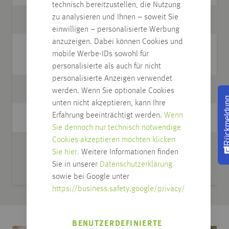
technisch bereitzustellen, die Nutzung
zu analysieren und Ihnen – soweit Sie
Stärke mm
15,0
einwilligen – personalisierte Werbung
anzuzeigen. Dabei können Cookies und
Stück pro
6
mobile Werbe-IDs sowohl für
Gebinde
personalisierte als auch für nicht
personalisierte Anzeigen verwendet
Stück pro Palette
210
werden. Wenn Sie optionale Cookies
Rückmel
unten nicht akzeptieren, kann Ihre
Erfahrung beeinträchtigt werden.
Wenn
passende Leiste
01.070
Sie dennoch nur technisch notwendige
Cookies akzeptieren möchten klicken
Pflege
Holzbodenseife natur
Sie hier.
Weitere Informationen finden
01.904, Pflegeöl natur
Sie in unserer
Datenschutzerklärung
01.910
sowie bei Google unter
https://business.safety.google/privacy/
BENUTZERDEFINIERTE