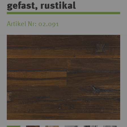
gefast, rustikal
Artikel Nr
02.091
Zum
Ende
der
Bildgalerie
springen