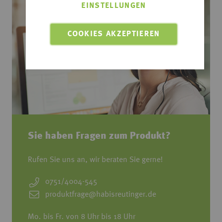
EINSTELLUNGEN
COOKIES AKZEPTIEREN
Sie haben Fragen zum Produkt?
Rufen Sie uns an, wir beraten Sie gerne!
0751/4004-545
produktfrage@habisreutinger.de
Mo. bis Fr. von 8 Uhr bis 18 Uhr