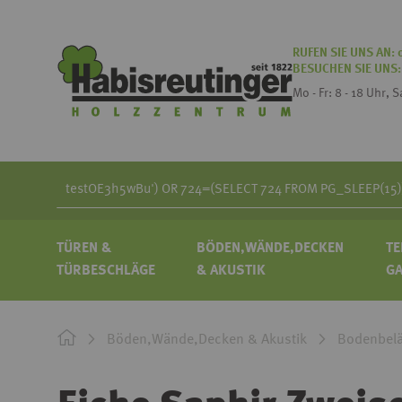
RUFEN SIE UNS AN:
BESUCHEN SIE UNS
Mo - Fr: 8 - 18 Uhr, 
Search
TÜREN &
BÖDEN,WÄNDE,DECKEN
TE
TÜRBESCHLÄGE
& AKUSTIK
G
Böden,Wände,Decken & Akustik
Bodenbel