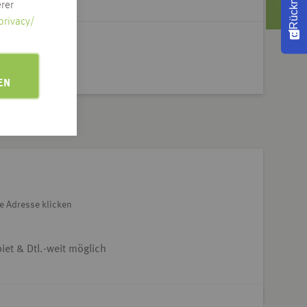
rer
privacy/
EN
e Adresse klicken
iet & Dtl.-weit möglich