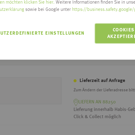
en möchten klicken Sie hier.
Weitere Informationen finden Sie in unse
utzerklärung
sowie bei Google unter
https://business.safety.google/
COOKIES
UTZERDEFINIERTE EINSTELLUNGEN
AKZEPTIER
Lieferzeit auf Anfrage
Zum Ändern der Lieferadresse bitt
LIEFERN AN 88250
Lieferung innerhalb Habis-Geb
Click & Collect möglich