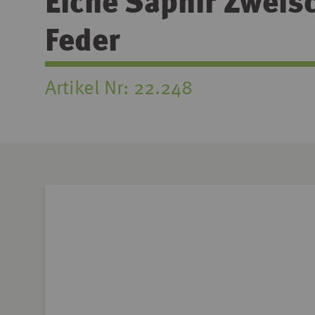
Eiche Saphir Zweisc
Feder
Artikel Nr
22.248
Zum
Ende
der
Bildgalerie
springen