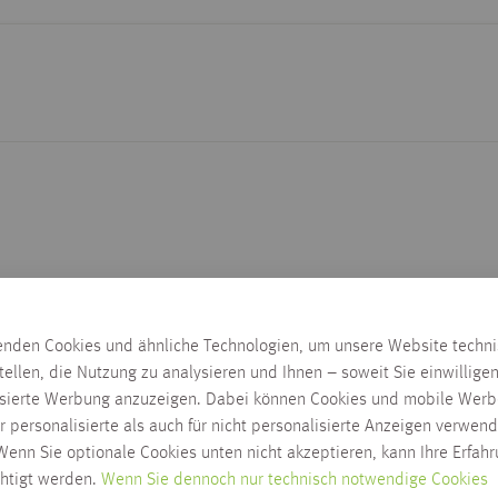
ial, auf das eine Massivholz-Nutzschicht aufgebracht wird. Durch
denheizungen bewährt. Eiche ist für Parkett die beliebteste Hol
enden Cookies und ähnliche Technologien, um unsere Website techn
rte und Widerstandsfähigkeit bevorzugt bei Fußböden verwendet. 
tellen, die Nutzung zu analysieren und Ihnen – soweit Sie einwillige
Holz. Durch die Leiteroptik wirkt der Fußboden lebhaft. Die Oberfl
isierte Werbung anzuzeigen. Dabei können Cookies und mobile Werb
erändern, aber dennoch individuelles, stilvolles Bodendesign zu 
r personalisierte als auch für nicht personalisierte Anzeigen verwend
che Struktur und Maserung des Holzes. Durch die regelmäßige Pfl
enn Sie optionale Cookies unten nicht akzeptieren, kann Ihre Erfah
arbton des Holzbodens lässt den Raum freundlich und hell wirken.
chtigt werden.
Wenn Sie dennoch nur technisch notwendige Cookies