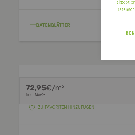
akzeptier
Datensch
DATENBLÄTTER
BEN
72,95
€/m
2
inkl. MwSt
ZU FAVORITEN HINZUFÜGEN