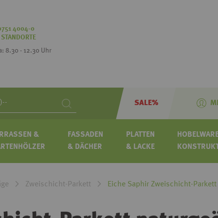
0751 4004-0
:
STANDORTE
Sa: 8.30 - 12.30 Uhr
SALE%
M
Search
RRASSEN &
FASSADEN
PLATTEN
HOBELWARE
ARTENHÖLZER
& DÄCHER
& LACKE
KONSTRUK
äge
Zweischicht-Parkett
Eiche Saphir Zweischicht-Parkett