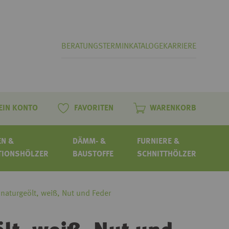
BERATUNGSTERMIN
KATALOGE
KARRIERE
EIN KONTO
FAVORITEN
WARENKORB
N &
DÄMM- &
FURNIERE &
TIONSHÖLZER
BAUSTOFFE
SCHNITTHÖLZER
 naturgeölt, weiß, Nut und Feder