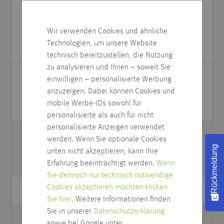
IN DEN WARENKORB
Wir verwenden Cookies und ähnliche
Technologien, um unsere Website
technisch bereitzustellen, die Nutzung
zu analysieren und Ihnen – soweit Sie
einwilligen – personalisierte Werbung
Der Blaue Engel - emissionsarm
anzuzeigen. Dabei können Cookies und
mobile Werbe-IDs sowohl für
personalisierte als auch für nicht
personalisierte Anzeigen verwendet
Marke
Bostik
werden. Wenn Sie optionale Cookies
Rückmeldung
unten nicht akzeptieren, kann Ihre
Typ
Eco Plus Wood H550
Erfahrung beeinträchtigt werden.
Wenn
Sie dennoch nur technisch notwendige
Cookies akzeptieren möchten klicken
Artikel Nr.
L05.120
Sie hier.
Weitere Informationen finden
Sie in unserer
Datenschutzerklärung
Farbton
hellbraun
sowie bei Google unter