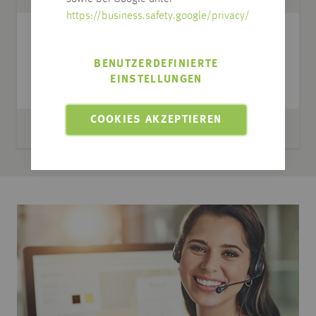
https://business.safety.google/privacy/
Anwendung
nach Datenblatt
BENUTZERDEFINIERTE
Verbrauch
B3 ca. 900g/m² Bis B15
EINSTELLUNGEN
ca. 1400g/m²
COOKIES AKZEPTIEREN
Inhalt
17 kg