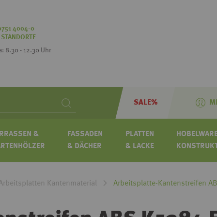
0751 4004-0
:
STANDORTE
Sa: 8.30 - 12.30 Uhr
SALE%
M
Search
RRASSEN &
FASSADEN
PLATTEN
HOBELWARE
ARTENHÖLZER
& DÄCHER
& LACKE
KONSTRUK
Arbeitsplatten Kantenmaterial
Arbeitsplatte-Kantenstreifen A