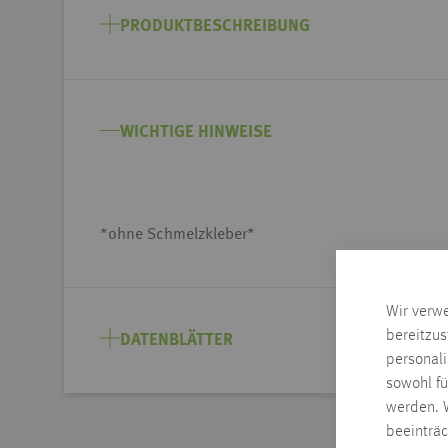
Anfang
PRODUKTBESCHREIBUNG
der
Bildgalerie
springen
WICHTIGE HINWEISE
*ohne Schmelzkleber*
Wir verw
bereitzus
DATENBLÄTTER
personal
sowohl fü
werden. W
beeinträ