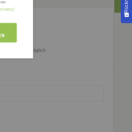
rer
privacy/
e Adresse klicken
EN
iet & Dtl.-weit möglich