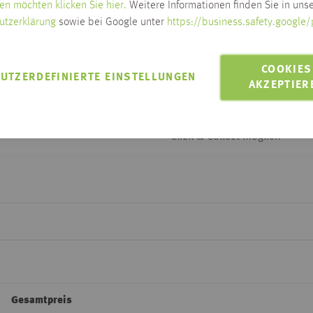
en möchten klicken Sie hier.
Weitere Informationen finden Sie in unse
utzerklärung
sowie bei Google unter
https://business.safety.google/
Lieferzeit auf Anfrage
COOKIES
Zum Ändern der Lieferadresse bitt
UTZERDEFINIERTE EINSTELLUNGEN
AKZEPTIER
LIEFERN AN 88250
Lieferung innerhalb Habis-Geb
Click & Collect möglich
Gesamtpreis