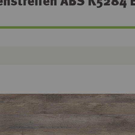
enstreifen ABS K5284 E