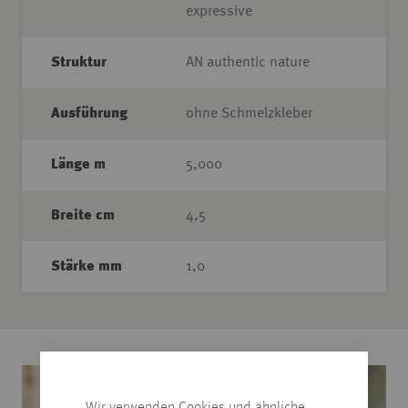
expressive
Struktur
AN authentic nature
Ausführung
ohne Schmelzkleber
Länge m
5,000
Breite cm
4,5
Stärke mm
1,0