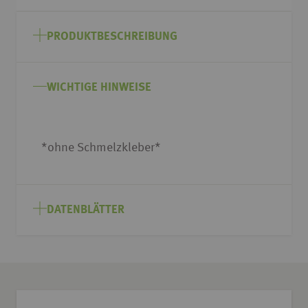
Zum
Anfang
PRODUKTBESCHREIBUNG
der
Bildgalerie
springen
WICHTIGE HINWEISE
*ohne Schmelzkleber*
DATENBLÄTTER