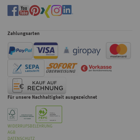
Zahlungsarten
Für unsere Nachhaltigkeit ausgezeichnet
WIDERRUFSBELEHRUNG
Wählen
Wie würden Sie unseren Onlineshop bewerten?
AGB
Sie
eine
DATENSCHUTZ