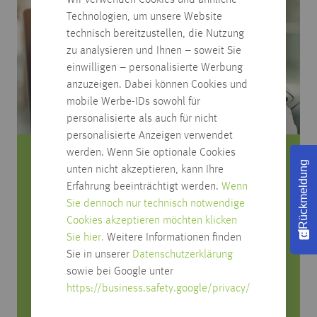
Wir verwenden Cookies und ähnliche
Technologien, um unsere Website
technisch bereitzustellen, die Nutzung
zu analysieren und Ihnen – soweit Sie
einwilligen – personalisierte Werbung
anzuzeigen. Dabei können Cookies und
mobile Werbe-IDs sowohl für
personalisierte als auch für nicht
personalisierte Anzeigen verwendet
werden. Wenn Sie optionale Cookies
Sie haben Fragen zum Produkt?
Rückmeldung
unten nicht akzeptieren, kann Ihre
Erfahrung beeinträchtigt werden.
Wenn
Rufen Sie uns an, wir beraten Sie gerne!
Sie dennoch nur technisch notwendige
Cookies akzeptieren möchten klicken
0751/4004-545
Sie hier.
Weitere Informationen finden
produktfrage@habisreutinger.de
Sie in unserer
Datenschutzerklärung
sowie bei Google unter
Mo. bis Fr. von 8 Uhr bis 18 Uhr
https://business.safety.google/privacy/
Samstag von 08:30 bis 12:30 Uhr