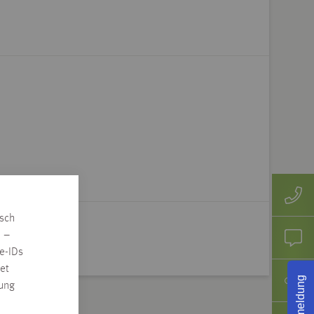
isch
n –
e-IDs
et
Rückmeldung
rung