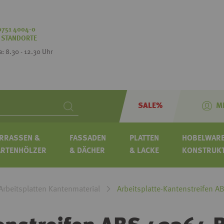
0751 4004-0
:
STANDORTE
Sa: 8.30 - 12.30 Uhr
SALE%
M
Search
RRASSEN &
FASSADEN
PLATTEN
HOBELWARE
ARTENHÖLZER
& DÄCHER
& LACKE
KONSTRUK
Arbeitsplatten Kantenmaterial
Arbeitsplatte-Kantenstreifen 