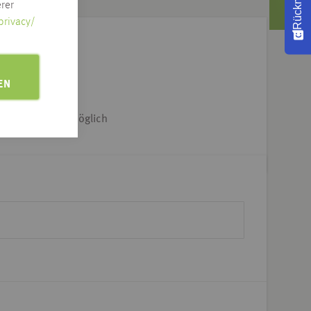
rer
privacy/
e Adresse klicken
EN
iet & Dtl.-weit möglich