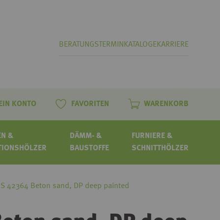
BERATUNGSTERMIN
KATALOGE
KARRIERE
EIN KONTO
FAVORITEN
WARENKORB
N &
DÄMM- &
FURNIERE &
TIONSHÖLZER
BAUSTOFFE
SCHNITTHÖLZER
ABS 42364 Beton sand, DP deep painted