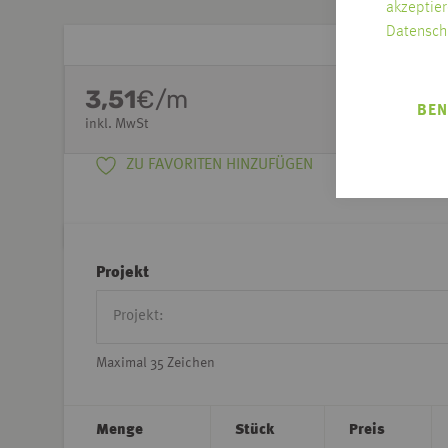
akzeptier
Datensch
3,51
€/m
BEN
inkl. MwSt
ZU FAVORITEN HINZUFÜGEN
Projekt
Maximal 35 Zeichen
Menge
Stück
Preis