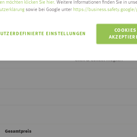
en möchten klicken Sie hier.
Weitere Informationen finden Sie in unse
utzerklärung
sowie bei Google unter
https://business.safety.google/
Lieferzeit auf Anfrage
COOKIES
Zum Ändern der Lieferadresse bitt
UTZERDEFINIERTE EINSTELLUNGEN
AKZEPTIER
LIEFERN AN 88250
Lieferung innerhalb Habis-Geb
Click & Collect möglich
Gesamtpreis