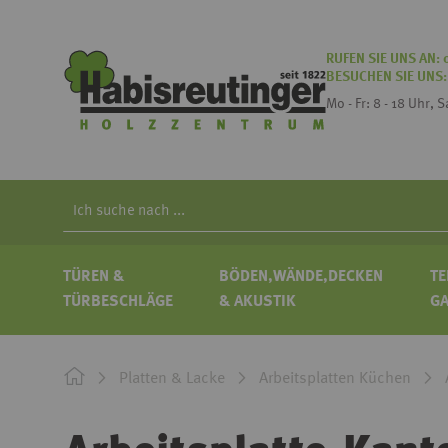
RUFEN SIE UNS AN:
BESUCHEN SIE UNS
Mo - Fr: 8 - 18 Uhr, 
Search
TÜREN &
BÖDEN,WÄNDE,DECKEN
TE
TÜRBESCHLÄGE
& AKUSTIK
G
Platten & Lacke
Arbeitsplatten Küchen