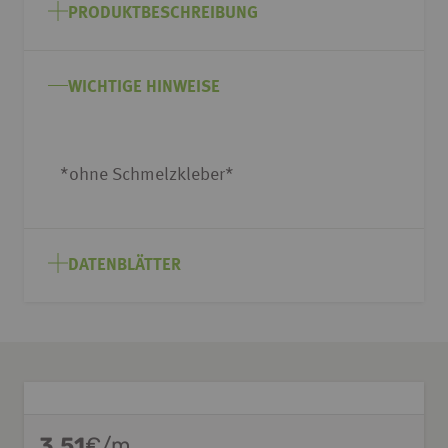
Anfang
PRODUKTBESCHREIBUNG
der
Bildgalerie
springen
WICHTIGE HINWEISE
*ohne Schmelzkleber*
DATENBLÄTTER
3,51
€/m