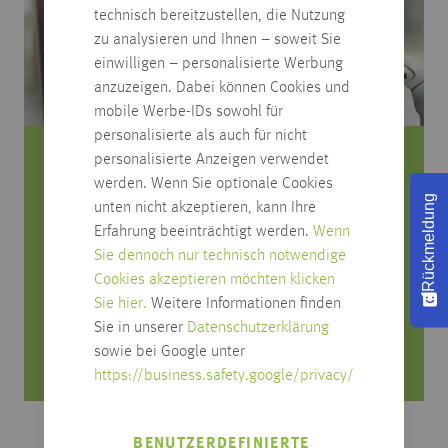
technisch bereitzustellen, die Nutzung
zu analysieren und Ihnen – soweit Sie
einwilligen – personalisierte Werbung
anzuzeigen. Dabei können Cookies und
mobile Werbe-IDs sowohl für
personalisierte als auch für nicht
personalisierte Anzeigen verwendet
Sie haben Fragen zum Produkt?
werden. Wenn Sie optionale Cookies
Rückmeldung
unten nicht akzeptieren, kann Ihre
Rufen Sie uns an, wir beraten Sie gerne!
Erfahrung beeinträchtigt werden.
Wenn
Sie dennoch nur technisch notwendige
0751/4004-545
Cookies akzeptieren möchten klicken
produktfrage@habisreutinger.de
Sie hier.
Weitere Informationen finden
Sie in unserer
Datenschutzerklärung
Mo. bis Fr. von 8 Uhr bis 18 Uhr
sowie bei Google unter
Samstag von 08:30 bis 12:30 Uhr
https://business.safety.google/privacy/
BENUTZERDEFINIERTE