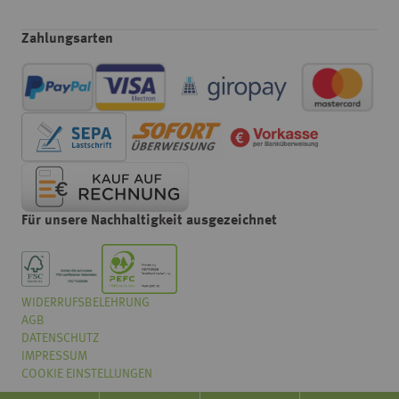
Zahlungsarten
Für unsere Nachhaltigkeit ausgezeichnet
WIDERRUFSBELEHRUNG
Wählen
Wie würden Sie unseren Onlineshop bewerten?
AGB
Sie
eine
DATENSCHUTZ
Option
IMPRESSUM
von
COOKIE EINSTELLUNGEN
Überhaupt nicht gut
Sehr gut
1