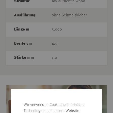
Struktur
AW authentic wood
Ausführung
ohne Schmelzkleber
Länge m
5,000
Breite cm
4,5
Stärke mm
1,0
Wir verwenden Cookies und ähnliche
Technologien, um unsere Website