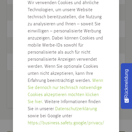
Wir verwenden Cookies und ähnliche
Technologien, um unsere Website
Länge m
0,500
technisch bereitzustellen, die Nutzung
zu analysieren und Ihnen – soweit Sie
Breite cm
7,0
einwilligen – personalisierte Werbung
anzuzeigen. Dabei können Cookies und
Stärke mm
mobile Werbe-IDs sowohl für
9,5
personalisierte als auch für nicht
personalisierte Anzeigen verwendet
passende Leiste
10.015
werden. Wenn Sie optionale Cookies
Rückmeldung
unten nicht akzeptieren, kann Ihre
Pflege
CuraFloor
Erfahrung beeinträchtigt werden.
Wenn
Parkettboden Pflege
Sie dennoch nur technisch notwendige
01.908, CuraFloor
Cookies akzeptieren möchten klicken
Reiniger 01.906
Sie hier.
Weitere Informationen finden
Sie in unserer
Datenschutzerklärung
sowie bei Google unter
https://business.safety.google/privacy/