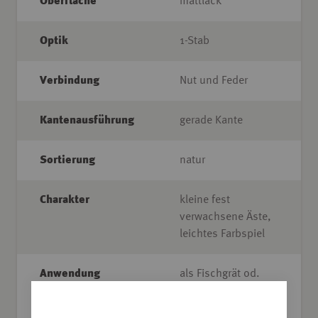
Oberfläche
mattlack
Optik
1-Stab
Verbindung
Nut und Feder
Kantenausführung
gerade Kante
Sortierung
natur
Charakter
kleine fest
verwachsene Äste,
leichtes Farbspiel
Anwendung
als Fischgrät od.
Englischer Verband
verlegbar