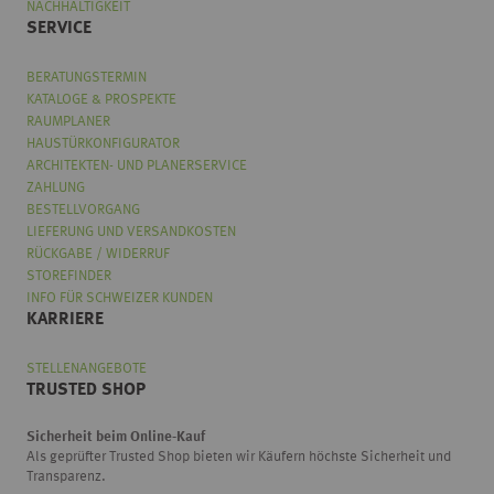
NACHHALTIGKEIT
SERVICE
BERATUNGSTERMIN
KATALOGE & PROSPEKTE
RAUMPLANER
HAUSTÜRKONFIGURATOR
ARCHITEKTEN- UND PLANERSERVICE
ZAHLUNG
BESTELLVORGANG
LIEFERUNG UND VERSANDKOSTEN
RÜCKGABE / WIDERRUF
STOREFINDER
INFO FÜR SCHWEIZER KUNDEN
KARRIERE
STELLENANGEBOTE
TRUSTED SHOP
Sicherheit beim Online-Kauf
Als geprüfter Trusted Shop bieten wir Käufern höchste Sicherheit und
Wählen
Wie würden Sie unseren Onlineshop bewerten?
Transparenz.
Sie