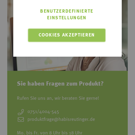
BENUTZERDEFINIERTE
EINSTELLUNGEN
COOKIES AKZEPTIEREN
Sie haben Fragen zum Produkt?
Rufen Sie uns an, wir beraten Sie gerne!
0751/4004-545
produktfrage@habisreutinger.de
Mo. bis Fr. von 8 Uhr bis 18 Uhr