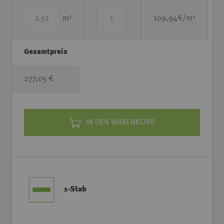
2
2
m
109,94
€/m
Gesamtpreis
277,05 €
IN DEN WARENKORB
1-Stab